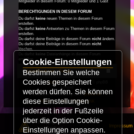
Mitglieder in diesem Forum: 0 Mitglieder und 1 Gast
BERECHTIGUNGEN IN DIESEM FORUM
Du darfst
keine
neuen Themen in diesem Forum
erstellen.
Du darfst
keine
Antworten zu Themen in diesem Forum
erstellen.
Du darfst deine Beiträge in diesem Forum
nicht
ändern.
Du darfst deine Beiträge in diesem Forum
nicht
löschen.
Du darfst
keine
Dateianhänge in diesem Forum
erstellen.
Cookie-Einstellungen
Bestimmen Sie welche
LaserFreak.net
Forum
Cookies gespeichert
Powered by
phpBB
® Forum Software © phpBB
Limited
werden dürfen. Sie können
Deutsche Übersetzung durch
phpBB.de
diese Einstellungen
PRIVACY_LINK
|
TERMS_LINK
jederzeit in der Fußzeile
über die Option Cookie-
© Copyright 2025 -
Impressum
LaserFreak.net
Einstellungen anpassen.
LaserFreak ist ein freies und