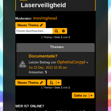
Laserveiligheid
movinghead
Moderator:
Neues Thema
Suche
Erweiterte Suche
1 Thema • Seite
1
von
1
Themen
Documentatie?
OpheliaCorppl
Letzter Beitrag von
«
So 23 Dez, 2012 10:39 am
Antworten:
5
Neues Thema
1 Thema • Seite
1
von
1
Gehe zu
WER IST ONLINE?