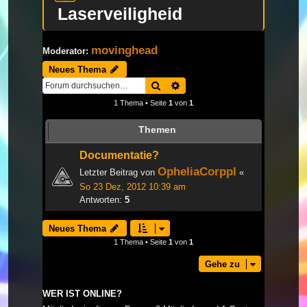
Laserveiligheid
movinghead
Moderator:
Neues Thema
Suche
Erweiterte Suche
1 Thema • Seite
1
von
1
Themen
Documentatie?
OpheliaCorppl
Letzter Beitrag von
«
So 23 Dez, 2012 10:39 am
Antworten:
5
Neues Thema
1 Thema • Seite
1
von
1
Gehe zu
WER IST ONLINE?