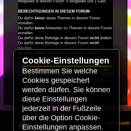
Mitglieder in diesem Forum: 0 Mitglieder und 1 Gast
BERECHTIGUNGEN IN DIESEM FORUM
Du darfst
keine
neuen Themen in diesem Forum
erstellen.
Du darfst
keine
Antworten zu Themen in diesem Forum
erstellen.
Du darfst deine Beiträge in diesem Forum
nicht
ändern.
Du darfst deine Beiträge in diesem Forum
nicht
löschen.
Du darfst
keine
Dateianhänge in diesem Forum
erstellen.
Cookie-Einstellungen
Bestimmen Sie welche
LaserFreak.net
Forum
Cookies gespeichert
Powered by
phpBB
® Forum Software © phpBB
Limited
werden dürfen. Sie können
Deutsche Übersetzung durch
phpBB.de
diese Einstellungen
PRIVACY_LINK
|
TERMS_LINK
jederzeit in der Fußzeile
über die Option Cookie-
© Copyright 2025 -
Impressum
LaserFreak.net
Einstellungen anpassen.
LaserFreak ist ein freies und