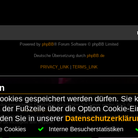
Powered by
phpBB
® Forum Software © phpBB Limited
Deutsche Übersetzung durch
phpBB.de
PRIVACY_LINK
|
TERMS_LINK
en
okies gespeichert werden dürfen. Sie 
Lasershowtechnik. Wir sind nicht kommerziell und die Banner auf dieser Seit
rden verwendet um Freaktreffen auszurichten. Die Server werden durch die
in der Fußzeile über die Option Cookie-E
erwenden wir
HomepageEasy
. Wenn Ihr Fragen oder Beschwerden zu LaserFr
nformationen auf dieser Seite sind urheberrechtlich geschützt und dürfen nicht
nden Sie in unserer
Datenschutzerkläru
die Richtigkeit aller Angaben.
che Cookies
Interne Besucherstatistiken