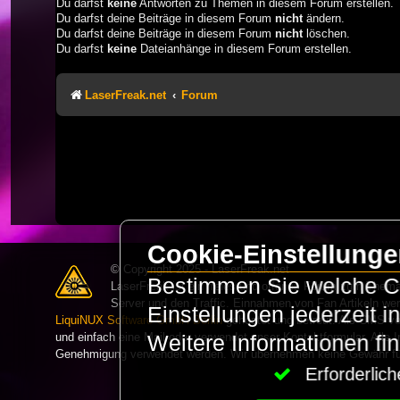
Du darfst
keine
Antworten zu Themen in diesem Forum erstellen.
Du darfst deine Beiträge in diesem Forum
nicht
ändern.
Du darfst deine Beiträge in diesem Forum
nicht
löschen.
Du darfst
keine
Dateianhänge in diesem Forum erstellen.
LaserFreak.net
Forum
Cookie-Einstellung
© Copyright 2025 - LaserFreak.net
Bestimmen Sie welche Co
LaserFreak ist ein freies und offenes Forum zum Thema 
Server und den Traffic. Einnahmen von Fan Artikeln we
Einstellungen jederzeit 
LiquiNUX Software GmbH Berlin
gehostet und betreut. Als CMS v
und einfach eine Mail oder verwendet unser Kontaktformular. Alle I
Weitere Informationen fi
Genehmigung verwendet werden. Wir übernehmen keine Gewähr für 
Erforderli