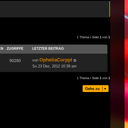
1 Thema • Seite
1
von
1
EN
ZUGRIFFE
LETZTER BEITRAG
OpheliaCorppl
von
90280
So 23 Dez, 2012 10:39 am
1 Thema • Seite
1
von
1
Gehe zu