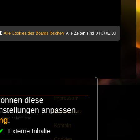
Alle Cookies des Boards löschen
Alle Zeiten sind
UTC+02:00
Impressum
können diese
e finanzieren die
instellungen anpassen.
Datenschutz
eak habt schickt
 ohne schriftliche
ng
.
Kontakt
Externe Inhalte
Cookies