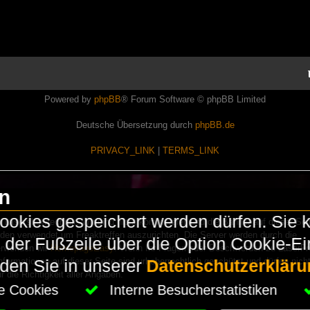
Powered by
phpBB
® Forum Software © phpBB Limited
Deutsche Übersetzung durch
phpBB.de
PRIVACY_LINK
|
TERMS_LINK
en
okies gespeichert werden dürfen. Sie 
Lasershowtechnik. Wir sind nicht kommerziell und die Banner auf dieser Seit
rden verwendet um Freaktreffen auszurichten. Die Server werden durch die
in der Fußzeile über die Option Cookie-E
erwenden wir
HomepageEasy
. Wenn Ihr Fragen oder Beschwerden zu LaserFr
nformationen auf dieser Seite sind urheberrechtlich geschützt und dürfen nicht
nden Sie in unserer
Datenschutzerkläru
die Richtigkeit aller Angaben.
che Cookies
Interne Besucherstatistiken