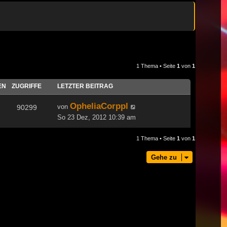
1 Thema • Seite
1
von
1
EN
ZUGRIFFE
LETZTER BEITRAG
OpheliaCorppl
von
90299
So 23 Dez, 2012 10:39 am
1 Thema • Seite
1
von
1
Gehe zu