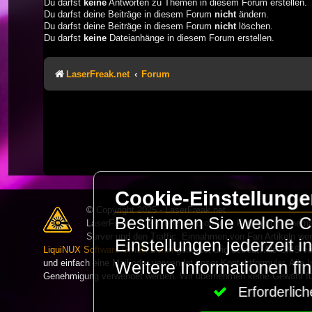
Du darfst
keine
Antworten zu Themen in diesem Forum erstellen.
Du darfst deine Beiträge in diesem Forum
nicht
ändern.
Du darfst deine Beiträge in diesem Forum
nicht
löschen.
Du darfst
keine
Dateianhänge in diesem Forum erstellen.
LaserFreak.net
Forum
Cookie-Einstellung
© Copyright 2025 - LaserFreak.net
Bestimmen Sie welche Co
LaserFreak ist ein freies und offenes Forum zum Thema 
Server und den Traffic. Einnahmen von Fan Artikeln we
Einstellungen jederzeit 
LiquiNUX Software GmbH Berlin
gehostet und betreut. Als CMS v
und einfach eine Mail oder verwendet unser Kontaktformular. Alle I
Weitere Informationen fi
Genehmigung verwendet werden. Wir übernehmen keine Gewähr für 
Erforderli