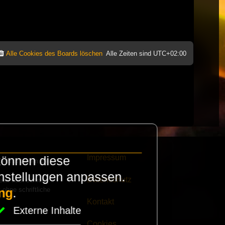
Alle Cookies des Boards löschen
Alle Zeiten sind
UTC+02:00
Impressum
können diese
e finanzieren die
instellungen anpassen.
Datenschutz
eak habt schickt
 ohne schriftliche
ng
.
Kontakt
Externe Inhalte
Cookies