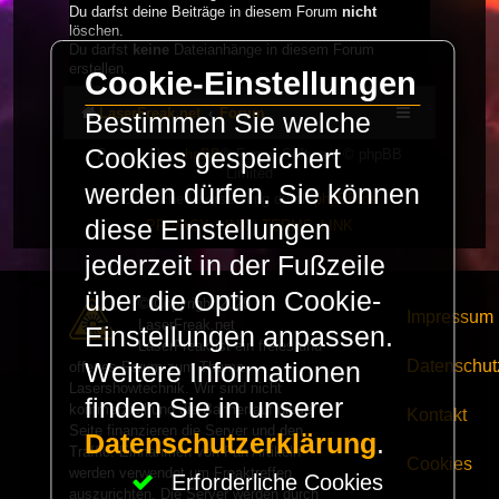
Du darfst deine Beiträge in diesem Forum
nicht
löschen.
Du darfst
keine
Dateianhänge in diesem Forum
erstellen.
Cookie-Einstellungen
LaserFreak.net
Forum
Bestimmen Sie welche
Cookies gespeichert
Powered by
phpBB
® Forum Software © phpBB
Limited
werden dürfen. Sie können
Deutsche Übersetzung durch
phpBB.de
diese Einstellungen
PRIVACY_LINK
|
TERMS_LINK
jederzeit in der Fußzeile
über die Option Cookie-
© Copyright 2025 -
Impressum
LaserFreak.net
Einstellungen anpassen.
LaserFreak ist ein freies und
Datenschut
Weitere Informationen
offenes Forum zum Thema
Lasershowtechnik. Wir sind nicht
finden Sie in unserer
kommerziell und die Banner auf dieser
Kontakt
Seite finanzieren die Server und den
Datenschutzerklärung
.
Traffic. Einnahmen von Fan Artikeln
Cookies
werden verwendet um Freaktreffen
Erforderliche Cookies
auszurichten. Die Server werden durch