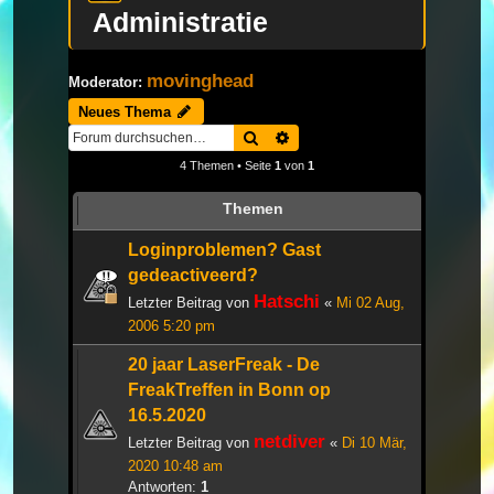
Administratie
movinghead
Moderator:
Neues Thema
Suche
Erweiterte Suche
4 Themen • Seite
1
von
1
Themen
Loginproblemen? Gast
gedeactiveerd?
Hatschi
Letzter Beitrag von
«
Mi 02 Aug,
2006 5:20 pm
20 jaar LaserFreak - De
FreakTreffen in Bonn op
16.5.2020
netdiver
Letzter Beitrag von
«
Di 10 Mär,
2020 10:48 am
Antworten:
1