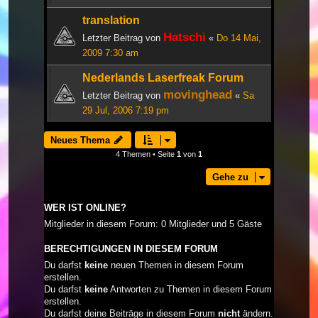
translation
Hatschi
Letzter Beitrag von
«
Do 14 Mai,
2009 7:30 am
Nederlands Laserfreak Forum
movinghead
Letzter Beitrag von
«
Sa
29 Jul, 2006 7:19 pm
Neues Thema
4 Themen • Seite
1
von
1
Gehe zu
WER IST ONLINE?
Mitglieder in diesem Forum: 0 Mitglieder und 5 Gäste
BERECHTIGUNGEN IN DIESEM FORUM
Du darfst
keine
neuen Themen in diesem Forum
erstellen.
Du darfst
keine
Antworten zu Themen in diesem Forum
erstellen.
Du darfst deine Beiträge in diesem Forum
nicht
ändern.