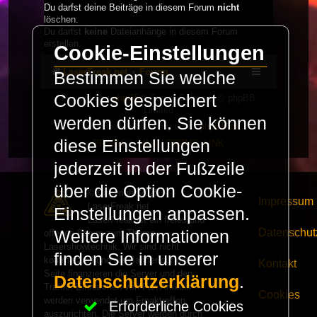
Du darfst deine Beiträge in diesem Forum
nicht
löschen.
Du darfst
keine
Dateianhänge in diesem Forum
erstellen.
Cookie-Einstellungen
LaserFreak.net
Forum
Bestimmen Sie welche
Cookies gespeichert
Powered by
phpBB
® Forum Software © phpBB
Limited
werden dürfen. Sie können
Deutsche Übersetzung durch
phpBB.de
diese Einstellungen
PRIVACY_LINK
|
TERMS_LINK
jederzeit in der Fußzeile
über die Option Cookie-
© Copyright 2025 -
Impressum
LaserFreak.net
Einstellungen anpassen.
LaserFreak ist ein freies und
Datenschut
Weitere Informationen
offenes Forum zum Thema
Lasershowtechnik. Wir sind nicht
finden Sie in unserer
kommerziell und die Banner auf dieser
Kontakt
Seite finanzieren die Server und den
Datenschutzerklärung
.
Traffic. Einnahmen von Fan Artikeln
Cookies
werden verwendet um Freaktreffen
Erforderliche Cookies
auszurichten. Die Server werden durch