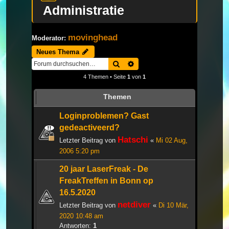
Administratie
movinghead
Moderator:
Neues Thema
Suche
Erweiterte Suche
4 Themen • Seite
1
von
1
Themen
Loginproblemen? Gast
gedeactiveerd?
Hatschi
Letzter Beitrag von
«
Mi 02 Aug,
2006 5:20 pm
20 jaar LaserFreak - De
FreakTreffen in Bonn op
16.5.2020
netdiver
Letzter Beitrag von
«
Di 10 Mär,
2020 10:48 am
Antworten:
1