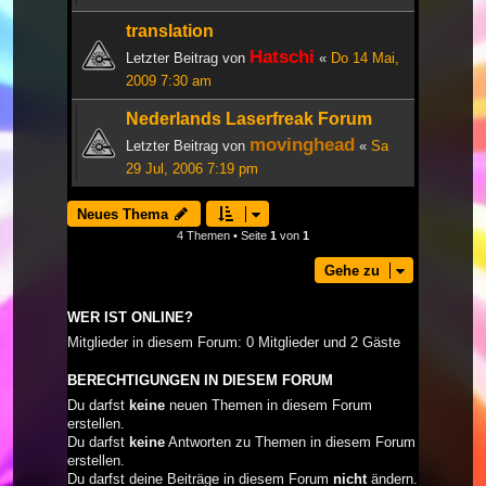
translation
Hatschi
Letzter Beitrag von
«
Do 14 Mai,
2009 7:30 am
Nederlands Laserfreak Forum
movinghead
Letzter Beitrag von
«
Sa
29 Jul, 2006 7:19 pm
Neues Thema
4 Themen • Seite
1
von
1
Gehe zu
WER IST ONLINE?
Mitglieder in diesem Forum: 0 Mitglieder und 2 Gäste
BERECHTIGUNGEN IN DIESEM FORUM
Du darfst
keine
neuen Themen in diesem Forum
erstellen.
Du darfst
keine
Antworten zu Themen in diesem Forum
erstellen.
Du darfst deine Beiträge in diesem Forum
nicht
ändern.