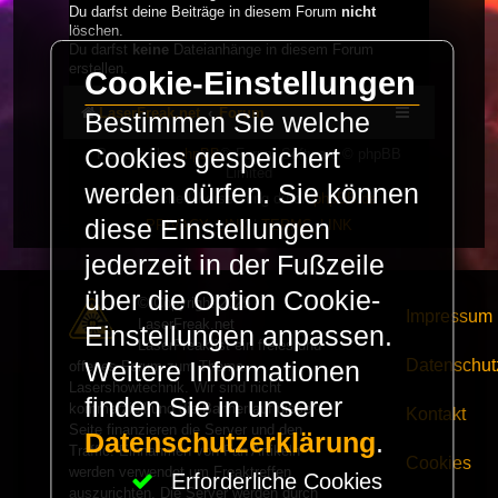
Du darfst deine Beiträge in diesem Forum
nicht
löschen.
Du darfst
keine
Dateianhänge in diesem Forum
erstellen.
Cookie-Einstellungen
LaserFreak.net
Forum
Bestimmen Sie welche
Cookies gespeichert
Powered by
phpBB
® Forum Software © phpBB
Limited
werden dürfen. Sie können
Deutsche Übersetzung durch
phpBB.de
diese Einstellungen
PRIVACY_LINK
|
TERMS_LINK
jederzeit in der Fußzeile
über die Option Cookie-
© Copyright 2025 -
Impressum
LaserFreak.net
Einstellungen anpassen.
LaserFreak ist ein freies und
Datenschut
Weitere Informationen
offenes Forum zum Thema
Lasershowtechnik. Wir sind nicht
finden Sie in unserer
kommerziell und die Banner auf dieser
Kontakt
Seite finanzieren die Server und den
Datenschutzerklärung
.
Traffic. Einnahmen von Fan Artikeln
Cookies
werden verwendet um Freaktreffen
Erforderliche Cookies
auszurichten. Die Server werden durch