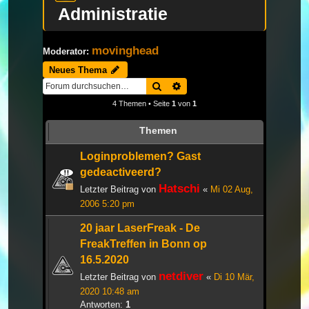
Administratie
movinghead
Moderator:
Neues Thema
Suche
Erweiterte Suche
4 Themen • Seite
1
von
1
Themen
Loginproblemen? Gast
gedeactiveerd?
Hatschi
Letzter Beitrag von
«
Mi 02 Aug,
2006 5:20 pm
20 jaar LaserFreak - De
FreakTreffen in Bonn op
16.5.2020
netdiver
Letzter Beitrag von
«
Di 10 Mär,
2020 10:48 am
Antworten:
1