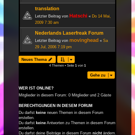
translation
Hatschi
Letzter Beitrag von
«
Do 14 Mai,
2009 7:30 am
Nederlands Laserfreak Forum
movinghead
Letzter Beitrag von
«
Sa
29 Jul, 2006 7:19 pm
Neues Thema
4 Themen • Seite
1
von
1
Gehe zu
WER IST ONLINE?
Mitglieder in diesem Forum: 0 Mitglieder und 2 Gäste
BERECHTIGUNGEN IN DIESEM FORUM
Du darfst
keine
neuen Themen in diesem Forum
erstellen.
Du darfst
keine
Antworten zu Themen in diesem Forum
erstellen.
Du darfst deine Beiträge in diesem Forum
nicht
ändern.