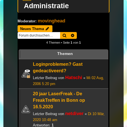
Administratie
movinghead
Moderator:
Neues Thema
Suche
Erweiterte Suche
4 Themen • Seite
1
von
1
Themen
Loginproblemen? Gast
gedeactiveerd?
Hatschi
Letzter Beitrag von
«
Mi 02 Aug,
2006 5:20 pm
20 jaar LaserFreak - De
FreakTreffen in Bonn op
16.5.2020
netdiver
Letzter Beitrag von
«
Di 10 Mär,
2020 10:48 am
Antworten:
1