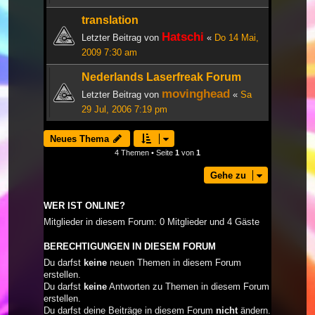
translation
Hatschi
Letzter Beitrag von
«
Do 14 Mai,
2009 7:30 am
Nederlands Laserfreak Forum
movinghead
Letzter Beitrag von
«
Sa
29 Jul, 2006 7:19 pm
Neues Thema
4 Themen • Seite
1
von
1
Gehe zu
WER IST ONLINE?
Mitglieder in diesem Forum: 0 Mitglieder und 4 Gäste
BERECHTIGUNGEN IN DIESEM FORUM
Du darfst
keine
neuen Themen in diesem Forum
erstellen.
Du darfst
keine
Antworten zu Themen in diesem Forum
erstellen.
Du darfst deine Beiträge in diesem Forum
nicht
ändern.