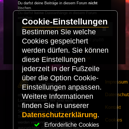
Du darfst deine Beiträge in diesem Forum
nicht
löschen.
Du darfst
keine
Dateianhänge in diesem Forum
erstellen.
Cookie-Einstellungen
LaserFreak.net
Forum
Bestimmen Sie welche
Cookies gespeichert
Powered by
phpBB
® Forum Software © phpBB
Limited
werden dürfen. Sie können
Deutsche Übersetzung durch
phpBB.de
diese Einstellungen
PRIVACY_LINK
|
TERMS_LINK
jederzeit in der Fußzeile
über die Option Cookie-
© Copyright 2025 -
Impressum
LaserFreak.net
Einstellungen anpassen.
LaserFreak ist ein freies und
Datenschut
Weitere Informationen
offenes Forum zum Thema
Lasershowtechnik. Wir sind nicht
finden Sie in unserer
kommerziell und die Banner auf dieser
Kontakt
Seite finanzieren die Server und den
Datenschutzerklärung
.
Traffic. Einnahmen von Fan Artikeln
Cookies
werden verwendet um Freaktreffen
Erforderliche Cookies
auszurichten. Die Server werden durch