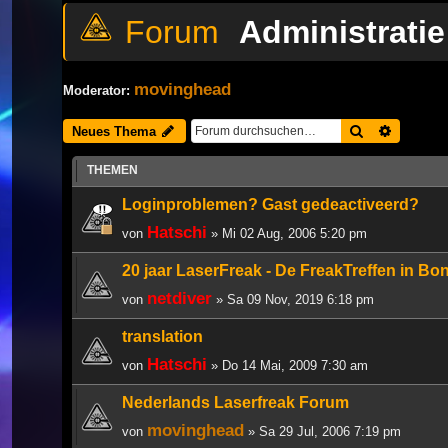
Administratie
movinghead
Moderator:
Suche
Erweiter
Neues Thema
THEMEN
Loginproblemen? Gast gedeactiveerd?
Hatschi
von
» Mi 02 Aug, 2006 5:20 pm
20 jaar LaserFreak - De FreakTreffen in Bo
netdiver
von
» Sa 09 Nov, 2019 6:18 pm
translation
Hatschi
von
» Do 14 Mai, 2009 7:30 am
Nederlands Laserfreak Forum
movinghead
von
» Sa 29 Jul, 2006 7:19 pm