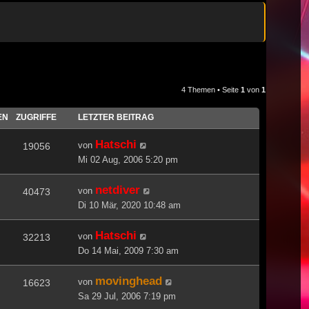
4 Themen • Seite
1
von
1
EN
ZUGRIFFE
LETZTER BEITRAG
Hatschi
von
19056
Mi 02 Aug, 2006 5:20 pm
netdiver
von
40473
Di 10 Mär, 2020 10:48 am
Hatschi
von
32213
Do 14 Mai, 2009 7:30 am
movinghead
von
16623
Sa 29 Jul, 2006 7:19 pm