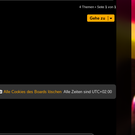
4 Themen • Seite
1
von
1
Gehe zu
Alle Cookies des Boards löschen
Alle Zeiten sind
UTC+02:00