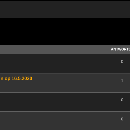
te Suche
ANTWORT
0
nn op 16.5.2020
1
0
0