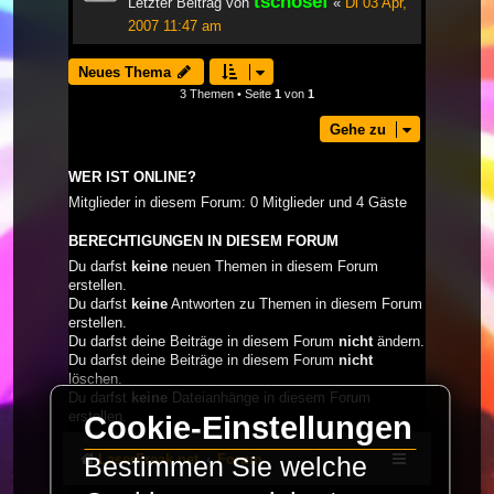
tschosef
Letzter Beitrag von
«
Di 03 Apr,
2007 11:47 am
Neues Thema
3 Themen • Seite
1
von
1
Gehe zu
WER IST ONLINE?
Mitglieder in diesem Forum: 0 Mitglieder und 4 Gäste
BERECHTIGUNGEN IN DIESEM FORUM
Du darfst
keine
neuen Themen in diesem Forum
erstellen.
Du darfst
keine
Antworten zu Themen in diesem Forum
erstellen.
Du darfst deine Beiträge in diesem Forum
nicht
ändern.
Du darfst deine Beiträge in diesem Forum
nicht
löschen.
Du darfst
keine
Dateianhänge in diesem Forum
erstellen.
Cookie-Einstellungen
LaserFreak.net
Forum
Bestimmen Sie welche