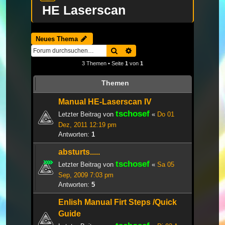
HE Laserscan
Neues Thema
Suche
Erweiterte Suche
3 Themen • Seite
1
von
1
Themen
Manual HE-Laserscan IV
tschosef
Letzter Beitrag von
«
Do 01
Dez, 2011 12:19 pm
Antworten:
1
absturts.....
tschosef
Letzter Beitrag von
«
Sa 05
Sep, 2009 7:03 pm
Antworten:
5
Enlish Manual Firt Steps /Quick
Guide