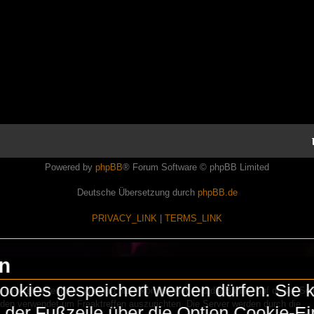
Powered by
phpBB
® Forum Software © phpBB Limited
Deutsche Übersetzung durch
phpBB.de
PRIVACY_LINK
|
TERMS_LINK
en
okies gespeichert werden dürfen. Sie 
Lasershowtechnik. Wir sind nicht kommerziell und die Banner auf dieser Seit
rden verwendet um Freaktreffen auszurichten. Die Server werden durch die
in der Fußzeile über die Option Cookie-E