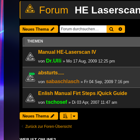
HE Lasersca
Suche
Erweiter
Neues Thema
THEMEN
Manual HE-Laserscan IV
Dr.Ulli
von
» Mo 17 Aug, 2009 12:25 pm
absturts.....
sabaschlasch
von
» Fr 04 Sep, 2009 7:16 pm
Enlish Manual Firt Steps /Quick Guide
tschosef
von
» Di 03 Apr, 2007 11:47 am
Neues Thema
Zurück zur Foren-Übersicht
WER IST ONLINE?