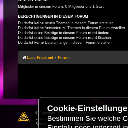
Mitglieder in diesem Forum: 0 Mitglieder und 1 Gast
BERECHTIGUNGEN IN DIESEM FORUM
Du darfst
keine
neuen Themen in diesem Forum erstellen.
Du darfst
keine
Antworten zu Themen in diesem Forum erstellen.
Du darfst deine Beiträge in diesem Forum
nicht
ändern.
Du darfst deine Beiträge in diesem Forum
nicht
löschen.
Du darfst
keine
Dateianhänge in diesem Forum erstellen.
LaserFreak.net
Forum
Cookie-Einstellung
© Copyright 2025 - LaserFreak.net
Bestimmen Sie welche Co
LaserFreak ist ein freies und offenes Forum zum Thema 
Server und den Traffic. Einnahmen von Fan Artikeln we
Einstellungen jederzeit 