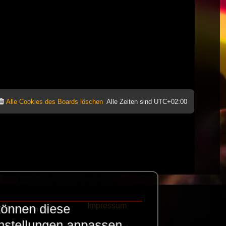
Alle Cookies des Boards löschen
Alle Zeiten sind
UTC+02:00
Impressum
können diese
e finanzieren die
instellungen anpassen.