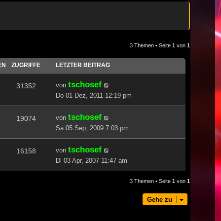
3 Themen • Seite
1
von
1
EN
ZUGRIFFE
LETZTER BEITRAG
tschosef
von
31352
Do 01 Dez, 2011 12:19 pm
tschosef
von
19074
Sa 05 Sep, 2009 7:03 pm
tschosef
von
16158
Di 03 Apr, 2007 11:47 am
3 Themen • Seite
1
von
1
Gehe zu