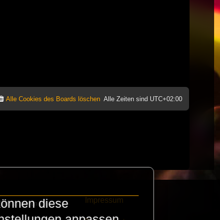
Alle Cookies des Boards löschen
Alle Zeiten sind
UTC+02:00
Impressum
können diese
e finanzieren die
instellungen anpassen.