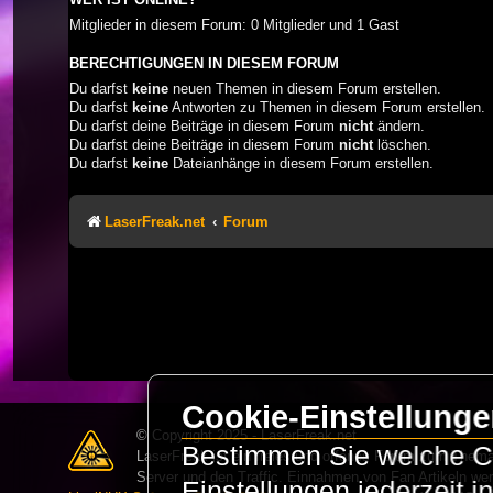
Mitglieder in diesem Forum: 0 Mitglieder und 1 Gast
BERECHTIGUNGEN IN DIESEM FORUM
Du darfst
keine
neuen Themen in diesem Forum erstellen.
Du darfst
keine
Antworten zu Themen in diesem Forum erstellen.
Du darfst deine Beiträge in diesem Forum
nicht
ändern.
Du darfst deine Beiträge in diesem Forum
nicht
löschen.
Du darfst
keine
Dateianhänge in diesem Forum erstellen.
LaserFreak.net
Forum
Cookie-Einstellung
© Copyright 2025 - LaserFreak.net
Bestimmen Sie welche Co
LaserFreak ist ein freies und offenes Forum zum Thema 
Server und den Traffic. Einnahmen von Fan Artikeln we
Einstellungen jederzeit 