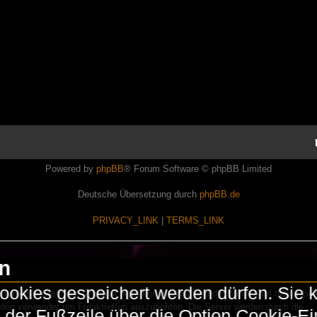
Powered by
phpBB
® Forum Software © phpBB Limited
Deutsche Übersetzung durch
phpBB.de
PRIVACY_LINK
|
TERMS_LINK
en
okies gespeichert werden dürfen. Sie 
Lasershowtechnik. Wir sind nicht kommerziell und die Banner auf dieser Seit
rden verwendet um Freaktreffen auszurichten. Die Server werden durch die
in der Fußzeile über die Option Cookie-E