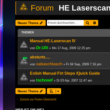
HE Lasersca
Suche
Erweiter
Neues Thema
THEMEN
Manual HE-Laserscan IV
Dr.Ulli
von
» Mo 17 Aug, 2009 12:25 pm
absturts.....
sabaschlasch
von
» Fr 04 Sep, 2009 7:16 pm
Enlish Manual Firt Steps /Quick Guide
tschosef
von
» Di 03 Apr, 2007 11:47 am
Neues Thema
Zurück zur Foren-Übersicht
WER IST ONLINE?