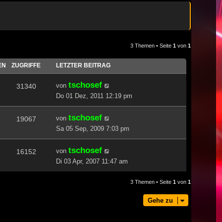
3 Themen • Seite
1
von
1
EN
ZUGRIFFE
LETZTER BEITRAG
tschosef
von
31340
Do 01 Dez, 2011 12:19 pm
tschosef
von
19067
Sa 05 Sep, 2009 7:03 pm
tschosef
von
16152
Di 03 Apr, 2007 11:47 am
3 Themen • Seite
1
von
1
Gehe zu