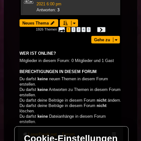
2021 6:00 pm
Antworten:
3
Neues Thema
1926 Themen
1
2
3
4
5
Seite
1
von
65
Nächste
…
Gehe zu
WER IST ONLINE?
Mitglieder in diesem Forum: 0 Mitglieder und 1 Gast
BERECHTIGUNGEN IN DIESEM FORUM
Du darfst
keine
neuen Themen in diesem Forum
erstellen.
Du darfst
keine
Antworten zu Themen in diesem Forum
erstellen.
Du darfst deine Beiträge in diesem Forum
nicht
ändern.
Du darfst deine Beiträge in diesem Forum
nicht
löschen.
Du darfst
keine
Dateianhänge in diesem Forum
erstellen.
LaserFreak.net
Forum
Cookie-Einstellungen