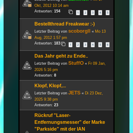
Okt, 2012 10:14 am
Antworten:
154
1
2
3
4
5
Bestellthread Freakwear :-)
scoborgll
Letzter Beitrag von
«
Mo 13
Aug, 2012 1:57 pm
Antworten:
183
1
2
3
4
5
6
Das Jahr geht zu Ende..
StuffO
Letzter Beitrag von
«
Fr 09 Jan,
2026 5:16 pm
Antworten:
8
Klopf, Klopf,...
JETS
Letzter Beitrag von
«
Di 23 Dez,
2025 9:38 pm
Antworten:
23
Rückruf "Laser-
Entfernungsmesser" der Marke
"Parkside" mit der IAN