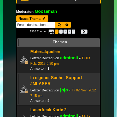
Gooseman
Moderator:
Neues Thema
Suche
Erweiterte Suche
1926 Themen
1
2
3
4
5
Seite
1
von
65
Nächste
…
Themen
Materialquellen
adminoli
Letzter Beitrag von
«
Di 03
Feb, 2015 9:30 pm
Antworten:
1
In eigener Sache: Support
JMLASER
jojo
Letzter Beitrag von
«
Fr 02 Nov, 2012
7:15 pm
Antworten:
5
Laserfreak Karte 2
adminoli
Letzter Beitrag von
«
Mi 17