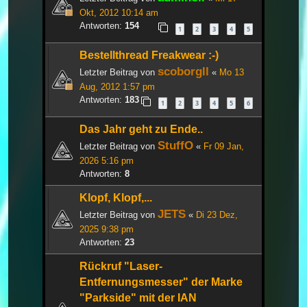
Okt, 2012 10:14 am
Antworten:
154
1
2
3
4
5
Bestellthread Freakwear :-)
scoborgll
Letzter Beitrag von
«
Mo 13
Aug, 2012 1:57 pm
Antworten:
183
1
2
3
4
5
6
Das Jahr geht zu Ende..
StuffO
Letzter Beitrag von
«
Fr 09 Jan,
2026 5:16 pm
Antworten:
8
Klopf, Klopf,...
JETS
Letzter Beitrag von
«
Di 23 Dez,
2025 9:38 pm
Antworten:
23
Rückruf "Laser-
Entfernungsmesser" der Marke
"Parkside" mit der IAN