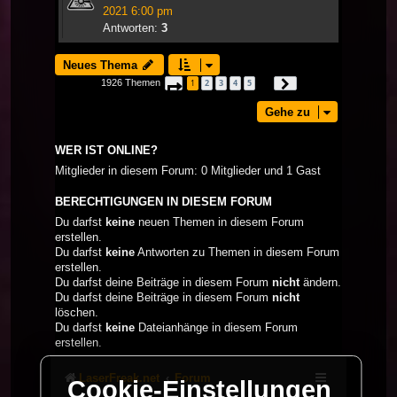
2021 6:00 pm
Antworten:
3
Neues Thema
1926 Themen
1
2
3
4
5
Seite
1
von
65
Nächste
…
Gehe zu
WER IST ONLINE?
Mitglieder in diesem Forum: 0 Mitglieder und 1 Gast
BERECHTIGUNGEN IN DIESEM FORUM
Du darfst
keine
neuen Themen in diesem Forum
erstellen.
Du darfst
keine
Antworten zu Themen in diesem Forum
erstellen.
Du darfst deine Beiträge in diesem Forum
nicht
ändern.
Du darfst deine Beiträge in diesem Forum
nicht
löschen.
Du darfst
keine
Dateianhänge in diesem Forum
erstellen.
LaserFreak.net
Forum
Cookie-Einstellungen