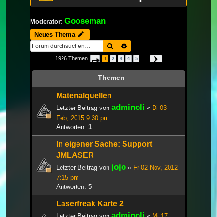
Gooseman
Moderator:
Neues Thema
Suche
Erweiterte Suche
1926 Themen
1
2
3
4
5
Seite
1
von
65
Nächste
…
Themen
Materialquellen
adminoli
Letzter Beitrag von
«
Di 03
Feb, 2015 9:30 pm
Antworten:
1
In eigener Sache: Support
JMLASER
jojo
Letzter Beitrag von
«
Fr 02 Nov, 2012
7:15 pm
Antworten:
5
Laserfreak Karte 2
adminoli
Letzter Beitrag von
«
Mi 17