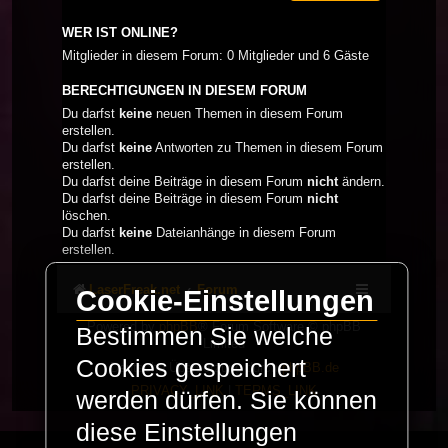
WER IST ONLINE?
Mitglieder in diesem Forum: 0 Mitglieder und 6 Gäste
BERECHTIGUNGEN IN DIESEM FORUM
Du darfst
keine
neuen Themen in diesem Forum
erstellen.
Du darfst
keine
Antworten zu Themen in diesem Forum
erstellen.
Du darfst deine Beiträge in diesem Forum
nicht
ändern.
Du darfst deine Beiträge in diesem Forum
nicht
löschen.
Du darfst
keine
Dateianhänge in diesem Forum
erstellen.
LaserFreak.net
Forum
Cookie-Einstellungen
Powered by
phpBB
® Forum Software © phpBB
Bestimmen Sie welche
Limited
Cookies gespeichert
Deutsche Übersetzung durch
phpBB.de
PRIVACY_LINK
|
TERMS_LINK
werden dürfen. Sie können
diese Einstellungen