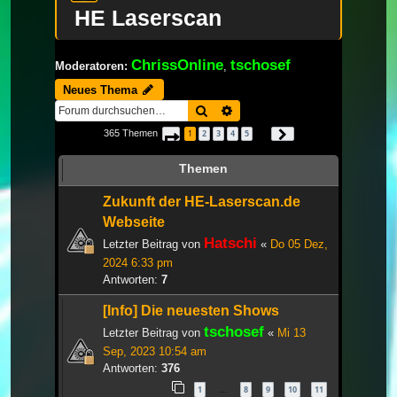
HE Laserscan
ChrissOnline
tschosef
Moderatoren:
,
Neues Thema
Suche
Erweiterte Suche
365 Themen
1
2
3
4
5
Seite
1
von
13
Nächste
…
Themen
Zukunft der HE-Laserscan.de
Webseite
Hatschi
Letzter Beitrag von
«
Do 05 Dez,
2024 6:33 pm
Antworten:
7
[Info] Die neuesten Shows
tschosef
Letzter Beitrag von
«
Mi 13
Sep, 2023 10:54 am
Antworten:
376
1
8
9
10
11
…