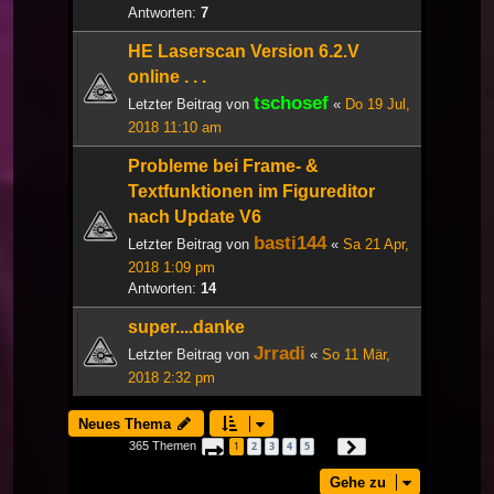
Antworten:
7
HE Laserscan Version 6.2.V
online . . .
tschosef
Letzter Beitrag von
«
Do 19 Jul,
2018 11:10 am
Probleme bei Frame- &
Textfunktionen im Figureditor
nach Update V6
basti144
Letzter Beitrag von
«
Sa 21 Apr,
2018 1:09 pm
Antworten:
14
super....danke
Jrradi
Letzter Beitrag von
«
So 11 Mär,
2018 2:32 pm
Neues Thema
365 Themen
1
2
3
4
5
Seite
1
von
13
Nächste
…
Gehe zu