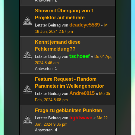
Antworten:
2
Show mit Übergang von 1
Projektor auf mehrere
deadeye5589
Letzter Beitrag von
«
Mi
19 Jun, 2024 2:57 pm
Kennt jemand diese
Fehlermeldung??
tschosef
Letzter Beitrag von
«
Do 04 Apr,
2024 8:46 am
Antworten:
1
Feature Request - Random
Parameter im Wellengenerator
Andre0815
Letzter Beitrag von
«
Mo 05
Feb, 2024 8:08 pm
Frage zu geblankten Punkten
lightwave
Letzter Beitrag von
«
Mo 22
Jan, 2024 9:36 pm
Antworten:
4