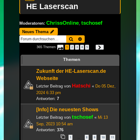
HE Laserscan
ChrissOnline
tschosef
Moderatoren:
,
Neues Thema
Suche
Erweiterte Suche
365 Themen
1
2
3
4
5
Seite
1
von
13
Nächste
…
Themen
Zukunft der HE-Laserscan.de
Webseite
Hatschi
Letzter Beitrag von
«
Do 05 Dez,
2024 6:33 pm
Antworten:
7
[Info] Die neuesten Shows
tschosef
Letzter Beitrag von
«
Mi 13
Sep, 2023 10:54 am
Antworten:
376
1
8
9
10
11
…