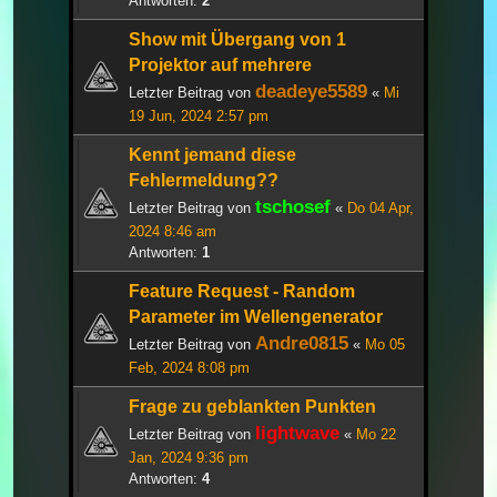
Antworten:
2
Show mit Übergang von 1
Projektor auf mehrere
deadeye5589
Letzter Beitrag von
«
Mi
19 Jun, 2024 2:57 pm
Kennt jemand diese
Fehlermeldung??
tschosef
Letzter Beitrag von
«
Do 04 Apr,
2024 8:46 am
Antworten:
1
Feature Request - Random
Parameter im Wellengenerator
Andre0815
Letzter Beitrag von
«
Mo 05
Feb, 2024 8:08 pm
Frage zu geblankten Punkten
lightwave
Letzter Beitrag von
«
Mo 22
Jan, 2024 9:36 pm
Antworten:
4