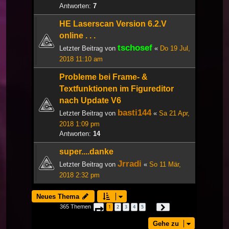
Antworten:
7
HE Laserscan Version 6.2.V
online . . .
tschosef
Letzter Beitrag von
«
Do 19 Jul,
2018 11:10 am
Probleme bei Frame- &
Textfunktionen im Figureditor
nach Update V6
basti144
Letzter Beitrag von
«
Sa 21 Apr,
2018 1:09 pm
Antworten:
14
super....danke
Jrradi
Letzter Beitrag von
«
So 11 Mär,
2018 2:32 pm
Neues Thema
365 Themen
1
2
3
4
5
Seite
1
von
13
Nächste
…
Gehe zu