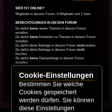
WER IST ONLINE?
Mitglieder in diesem Forum: 0 Mitglieder und 1 Gast
BERECHTIGUNGEN IN DIESEM FORUM
Du darfst
keine
neuen Themen in diesem Forum
erstellen.
Du darfst
keine
Antworten zu Themen in diesem Forum
erstellen.
Du darfst deine Beiträge in diesem Forum
nicht
ändern.
Du darfst deine Beiträge in diesem Forum
nicht
löschen.
Du darfst
keine
Dateianhänge in diesem Forum
erstellen.
LaserFreak.net
Forum
Cookie-Einstellungen
Powered by
phpBB
® Forum Software © phpBB
Bestimmen Sie welche
Limited
Cookies gespeichert
Deutsche Übersetzung durch
phpBB.de
PRIVACY_LINK
|
TERMS_LINK
werden dürfen. Sie können
diese Einstellungen