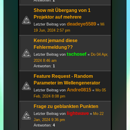
Antworten:
2
Show mit Übergang von 1
Projektor auf mehrere
deadeye5589
Letzter Beitrag von
«
Mi
19 Jun, 2024 2:57 pm
Kennt jemand diese
Fehlermeldung??
tschosef
Letzter Beitrag von
«
Do 04 Apr,
2024 8:46 am
Antworten:
1
Feature Request - Random
Parameter im Wellengenerator
Andre0815
Letzter Beitrag von
«
Mo 05
Feb, 2024 8:08 pm
Frage zu geblankten Punkten
lightwave
Letzter Beitrag von
«
Mo 22
Jan, 2024 9:36 pm
Antworten:
4