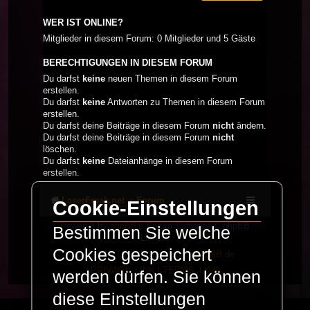
WER IST ONLINE?
Mitglieder in diesem Forum: 0 Mitglieder und 5 Gäste
BERECHTIGUNGEN IN DIESEM FORUM
Du darfst
keine
neuen Themen in diesem Forum
erstellen.
Du darfst
keine
Antworten zu Themen in diesem Forum
erstellen.
Du darfst deine Beiträge in diesem Forum
nicht
ändern.
Du darfst deine Beiträge in diesem Forum
nicht
löschen.
Du darfst
keine
Dateianhänge in diesem Forum
erstellen.
LaserFreak.net
Forum
Cookie-Einstellungen
Powered by
phpBB
® Forum Software © phpBB
Bestimmen Sie welche
Limited
Cookies gespeichert
Deutsche Übersetzung durch
phpBB.de
PRIVACY_LINK
|
TERMS_LINK
werden dürfen. Sie können
diese Einstellungen