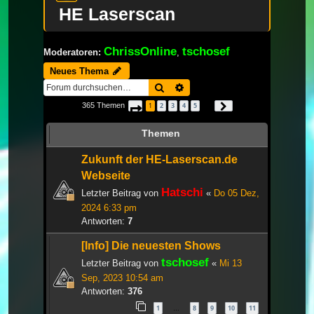
HE Laserscan
ChrissOnline
tschosef
Moderatoren:
,
Neues Thema
Suche
Erweiterte Suche
365 Themen
1
2
3
4
5
Seite
1
von
13
Nächste
…
Themen
Zukunft der HE-Laserscan.de
Webseite
Hatschi
Letzter Beitrag von
«
Do 05 Dez,
2024 6:33 pm
Antworten:
7
[Info] Die neuesten Shows
tschosef
Letzter Beitrag von
«
Mi 13
Sep, 2023 10:54 am
Antworten:
376
1
8
9
10
11
…