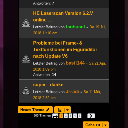
Antworten:
7
HE Laserscan Version 6.2.V
online . . .
tschosef
Letzter Beitrag von
«
Do 19 Jul,
2018 11:10 am
Probleme bei Frame- &
Textfunktionen im Figureditor
nach Update V6
basti144
Letzter Beitrag von
«
Sa 21 Apr,
2018 1:09 pm
Antworten:
14
super....danke
Jrradi
Letzter Beitrag von
«
So 11 Mär,
2018 2:32 pm
Neues Thema
365 Themen
1
2
3
4
5
Seite
1
von
13
Nächste
…
Gehe zu