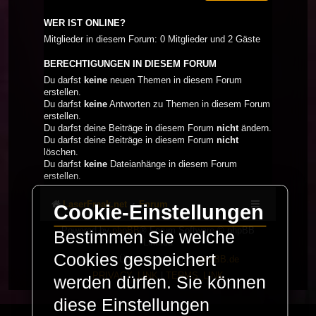
WER IST ONLINE?
Mitglieder in diesem Forum: 0 Mitglieder und 2 Gäste
BERECHTIGUNGEN IN DIESEM FORUM
Du darfst
keine
neuen Themen in diesem Forum
erstellen.
Du darfst
keine
Antworten zu Themen in diesem Forum
erstellen.
Du darfst deine Beiträge in diesem Forum
nicht
ändern.
Du darfst deine Beiträge in diesem Forum
nicht
löschen.
Du darfst
keine
Dateianhänge in diesem Forum
erstellen.
LaserFreak.net
Forum
Cookie-Einstellungen
Powered by
phpBB
® Forum Software © phpBB
Bestimmen Sie welche
Limited
Cookies gespeichert
Deutsche Übersetzung durch
phpBB.de
PRIVACY_LINK
|
TERMS_LINK
werden dürfen. Sie können
diese Einstellungen