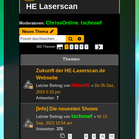
HE Laserscan
ChrissOnline
tschosef
Moderatoren:
,
Neues Thema
Suche
Erweiterte Suche
365 Themen
1
2
3
4
5
Seite
1
von
13
Nächste
…
Themen
Zukunft der HE-Laserscan.de
Webseite
Hatschi
Letzter Beitrag von
«
Do 05 Dez,
2024 6:33 pm
Antworten:
7
[Info] Die neuesten Shows
tschosef
Letzter Beitrag von
«
Mi 13
Sep, 2023 10:54 am
Antworten:
376
1
8
9
10
11
…