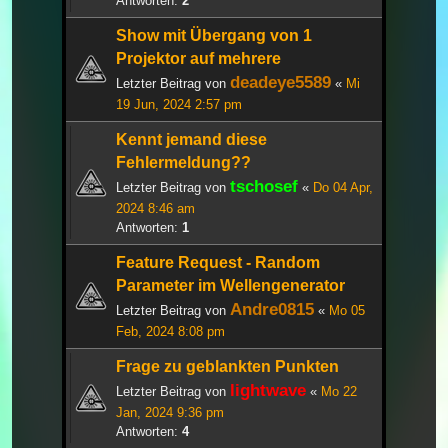
Antworten:
2
Show mit Übergang von 1
Projektor auf mehrere
deadeye5589
Letzter Beitrag von
«
Mi
19 Jun, 2024 2:57 pm
Kennt jemand diese
Fehlermeldung??
tschosef
Letzter Beitrag von
«
Do 04 Apr,
2024 8:46 am
Antworten:
1
Feature Request - Random
Parameter im Wellengenerator
Andre0815
Letzter Beitrag von
«
Mo 05
Feb, 2024 8:08 pm
Frage zu geblankten Punkten
lightwave
Letzter Beitrag von
«
Mo 22
Jan, 2024 9:36 pm
Antworten:
4