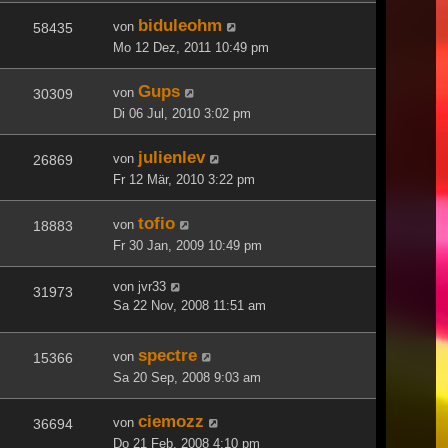
biduleohm
von
58435
Mo 12 Dez, 2011 10:49 pm
Gups
von
30309
Di 06 Jul, 2010 3:02 pm
julienlev
von
26869
Fr 12 Mär, 2010 3:22 pm
tofio
von
18883
Fr 30 Jan, 2009 10:49 pm
von
jvr33
31973
Sa 22 Nov, 2008 11:51 am
spectre
von
15366
Sa 20 Sep, 2008 9:03 am
ciemozz
von
36694
Do 21 Feb, 2008 4:10 pm