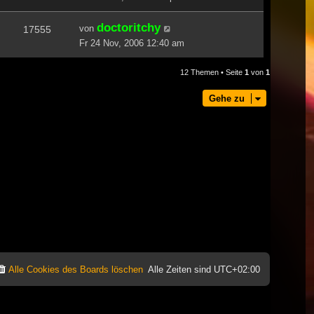
doctoritchy
von
17555
Fr 24 Nov, 2006 12:40 am
12 Themen • Seite
1
von
1
Gehe zu
Alle Cookies des Boards löschen
Alle Zeiten sind
UTC+02:00