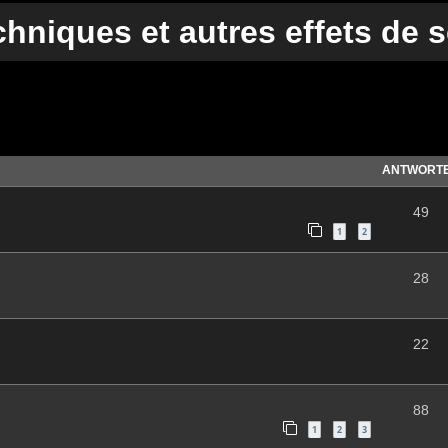
chniques et autres effets de 
te Suche
ANTWORT
49
1
2
28
22
88
1
2
3