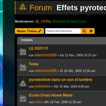
Effets pyrote
dj_richu
Moderatoren:
,
Moderator (French Zone)
Suche
Erweiter
Neues Thema
THEMEN
LE DEFI !!!
electron190
von
» Do 12 Nov, 2009 10:37 pm
Tesla
electron190
von
» Di 10 Okt, 2006 12:56 am
pyrotechnie dans un son et lumière
julienlev
von
» Mo 31 Mär, 2014 4:06 pm
Ecran d'eau Home Made
ron
von
» Mo 16 Feb, 2009 11:59 am