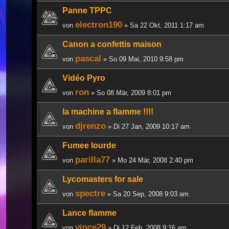
Panne TPPC
electron190
von
» Sa 22 Okt, 2011 1:17 am
Canon a confettis maison
pascal
von
» So 09 Mai, 2010 9:58 pm
Vidéo Pyro
ron
von
» So 08 Mär, 2009 8:01 pm
la machine a flamme !!!!
djrenzo
von
» Di 27 Jan, 2009 10:17 am
Fumee lourde
parilla77
von
» Mo 24 Mär, 2008 2:40 pm
Lycomasters for sale
spectre
von
» Sa 20 Sep, 2008 9:03 am
Lance flamme
vince29
von
» Di 12 Feb, 2008 9:16 am