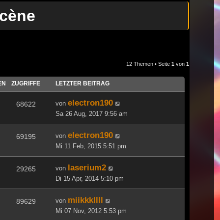
scène
12 Themen • Seite
1
von
1
EN
ZUGRIFFE
LETZTER BEITRAG
electron190
von
68622
Sa 26 Aug, 2017 9:56 am
electron190
von
69195
Mi 11 Feb, 2015 5:51 pm
laserium2
von
29265
Di 15 Apr, 2014 5:10 pm
miikkkllll
von
89629
Mi 07 Nov, 2012 5:53 pm