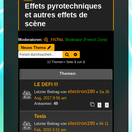
Effets pyrotechniques
et autres effets de
scène
dj_richu
Moderatoren:
,
Moderator (French Zone)
Neues Thema
Suche
Erweiterte Suche
12 Themen • Seite
1
von
1
Themen
LE DEFI !!!
electron190
Letzter Beitrag von
«
Sa 26
Aug, 2017 9:56 am
Antworten:
49
1
2
Tesla
electron190
Letzter Beitrag von
«
Mi 11
Feb, 2015 5:51 pm