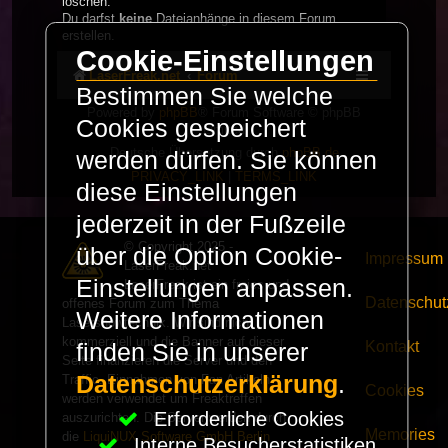
löschen.
Du darfst
keine
Dateianhänge in diesem Forum
erstellen.
Cookie-Einstellungen
LaserFreak.net
Forum
Bestimmen Sie welche
Powered by
phpBB
® Forum Software © phpBB
Cookies gespeichert
Limited
Deutsche Übersetzung durch
phpBB.de
werden dürfen. Sie können
PRIVACY_LINK
|
TERMS_LINK
diese Einstellungen
jederzeit in der Fußzeile
© Copyright 2025 -
über die Option Cookie-
Impressum
LaserFreak.net
Einstellungen anpassen.
LaserFreak ist ein freies und
Datenschut
offenes Forum zum Thema
Weitere Informationen
Lasershowtechnik. Wir sind nicht
kommerziell und die Banner auf dieser
Kontakt
finden Sie in unserer
Seite finanzieren die Server und den
Datenschutzerklärung
.
Traffic. Einnahmen von Fan Artikeln
Cookies
werden verwendet um Freaktreffen
Erforderliche Cookies
auszurichten. Die Server werden durch
Memories
die
LiquiNUX Software GmbH Berlin
Interne Besucherstatistiken