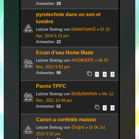
Antworten:
28
pyrotechnie dans un son et
lumière
laserium2
Letzter Beitrag von
«
Di 15
Apr, 2014 5:10 pm
Antworten:
22
Ecran d'eau Home Made
miikkkllll
Letzter Beitrag von
«
Mi 07
Nov, 2012 5:53 pm
Antworten:
88
1
2
3
Panne TPPC
biduleohm
Letzter Beitrag von
«
Mo 12
Dez, 2011 10:49 pm
Antworten:
62
1
2
Canon a confettis maison
Gups
Letzter Beitrag von
«
Di 06 Jul,
2010 3:02 pm