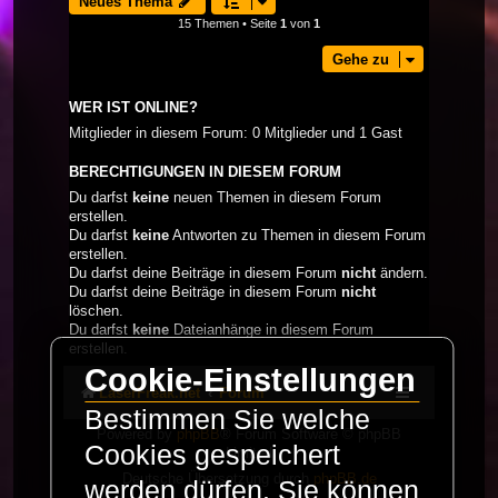
Neues Thema
15 Themen • Seite
1
von
1
Gehe zu
WER IST ONLINE?
Mitglieder in diesem Forum: 0 Mitglieder und 1 Gast
BERECHTIGUNGEN IN DIESEM FORUM
Du darfst
keine
neuen Themen in diesem Forum
erstellen.
Du darfst
keine
Antworten zu Themen in diesem Forum
erstellen.
Du darfst deine Beiträge in diesem Forum
nicht
ändern.
Du darfst deine Beiträge in diesem Forum
nicht
löschen.
Du darfst
keine
Dateianhänge in diesem Forum
erstellen.
Cookie-Einstellungen
LaserFreak.net
Forum
Bestimmen Sie welche
Powered by
phpBB
® Forum Software © phpBB
Cookies gespeichert
Limited
Deutsche Übersetzung durch
phpBB.de
werden dürfen. Sie können