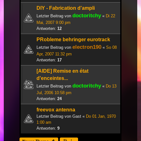
DIY - Fabrication d'ampli
doctoritchy
Letzter Beitrag von
«
Di 22
Mai, 2007 9:00 pm
Antworten:
12
PRobleme behringer eurotrack
electron190
Letzter Beitrag von
«
So 08
Apr, 2007 11:32 pm
Antworten:
17
[AIDE] Remise en état
d'enceintes...
doctoritchy
Letzter Beitrag von
«
Do 13
Jul, 2006 10:58 pm
Antworten:
24
freevox antenna
Letzter Beitrag von
Gast
«
Do 01 Jan, 1970
1:00 am
Antworten:
9