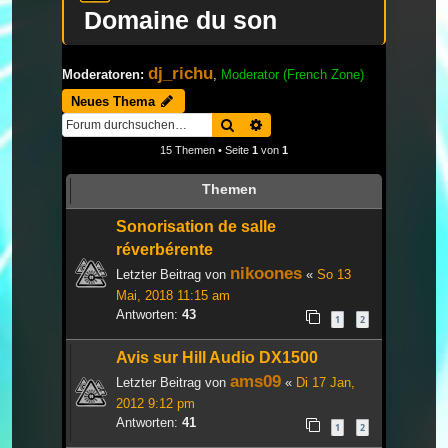
Domaine du son
dj_richu
Moderatoren:
,
Moderator (French Zone)
Neues Thema
Suche
Erweiterte Suche
15 Themen • Seite
1
von
1
Themen
Sonorisation de salle
réverbérente
nikoones
Letzter Beitrag von
«
So 13
Mai, 2018 11:15 am
Antworten:
43
1
2
Avis sur Hill Audio DX1500
ams09
Letzter Beitrag von
«
Di 17 Jan,
2012 9:12 pm
Antworten:
41
1
2