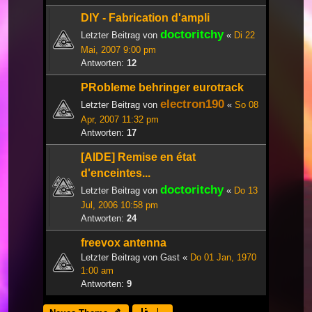
DIY - Fabrication d'ampli
doctoritchy
Letzter Beitrag von
«
Di 22
Mai, 2007 9:00 pm
Antworten:
12
PRobleme behringer eurotrack
electron190
Letzter Beitrag von
«
So 08
Apr, 2007 11:32 pm
Antworten:
17
[AIDE] Remise en état
d'enceintes...
doctoritchy
Letzter Beitrag von
«
Do 13
Jul, 2006 10:58 pm
Antworten:
24
freevox antenna
Letzter Beitrag von
Gast
«
Do 01 Jan, 1970
1:00 am
Antworten:
9