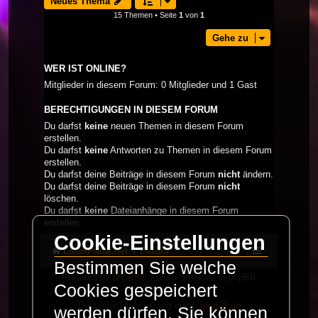
Neues Thema
15 Themen • Seite
1
von
1
Gehe zu
WER IST ONLINE?
Mitglieder in diesem Forum: 0 Mitglieder und 1 Gast
BERECHTIGUNGEN IN DIESEM FORUM
Du darfst
keine
neuen Themen in diesem Forum
erstellen.
Du darfst
keine
Antworten zu Themen in diesem Forum
erstellen.
Du darfst deine Beiträge in diesem Forum
nicht
ändern.
Du darfst deine Beiträge in diesem Forum
nicht
löschen.
Du darfst
keine
Dateianhänge in diesem Forum
erstellen.
Cookie-Einstellungen
LaserFreak.net
Forum
Bestimmen Sie welche
Powered by
phpBB
® Forum Software © phpBB
Cookies gespeichert
Limited
Deutsche Übersetzung durch
phpBB.de
werden dürfen. Sie können