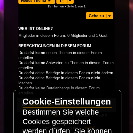
Neues Thema
15 Themen • Seite
1
von
1
Gehe zu
WER IST ONLINE?
Mitglieder in diesem Forum: 0 Mitglieder und 1 Gast
BERECHTIGUNGEN IN DIESEM FORUM
Du darfst
keine
neuen Themen in diesem Forum
erstellen.
Du darfst
keine
Antworten zu Themen in diesem Forum
erstellen.
Du darfst deine Beiträge in diesem Forum
nicht
ändern.
Du darfst deine Beiträge in diesem Forum
nicht
löschen.
Du darfst
keine
Dateianhänge in diesem Forum
erstellen.
Cookie-Einstellungen
LaserFreak.net
Forum
Bestimmen Sie welche
Powered by
phpBB
® Forum Software © phpBB
Cookies gespeichert
Limited
Deutsche Übersetzung durch
phpBB.de
werden dürfen. Sie können