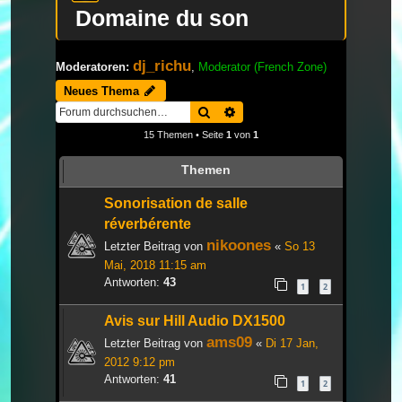
Domaine du son
dj_richu
Moderatoren:
,
Moderator (French Zone)
Neues Thema
Suche
Erweiterte Suche
15 Themen • Seite
1
von
1
Themen
Sonorisation de salle
réverbérente
nikoones
Letzter Beitrag von
«
So 13
Mai, 2018 11:15 am
Antworten:
43
1
2
Avis sur Hill Audio DX1500
ams09
Letzter Beitrag von
«
Di 17 Jan,
2012 9:12 pm
Antworten:
41
1
2