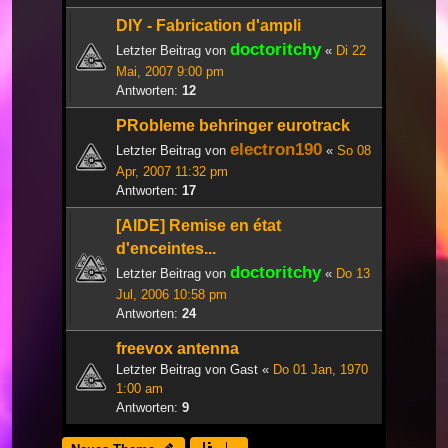
DIY - Fabrication d'ampli
doctoritchy
Letzter Beitrag von
«
Di 22
Mai, 2007 9:00 pm
Antworten:
12
PRobleme behringer eurotrack
electron190
Letzter Beitrag von
«
So 08
Apr, 2007 11:32 pm
Antworten:
17
[AIDE] Remise en état
d'enceintes...
doctoritchy
Letzter Beitrag von
«
Do 13
Jul, 2006 10:58 pm
Antworten:
24
freevox antenna
Letzter Beitrag von
Gast
«
Do 01 Jan, 1970
1:00 am
Antworten:
9