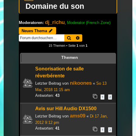
Domaine du son
dj_richu
Moderatoren:
,
Moderator (French Zone)
Neues Thema
Suche
Erweiterte Suche
15 Themen • Seite
1
von
1
Themen
Sonorisation de salle
réverbérente
nikoones
Letzter Beitrag von
«
So 13
Mai, 2018 11:15 am
Antworten:
43
1
2
Avis sur Hill Audio DX1500
ams09
Letzter Beitrag von
«
Di 17 Jan,
2012 9:12 pm
Antworten:
41
1
2