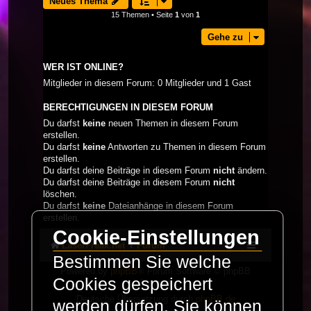
Neues Thema
15 Themen • Seite
1
von
1
Gehe zu
WER IST ONLINE?
Mitglieder in diesem Forum: 0 Mitglieder und 1 Gast
BERECHTIGUNGEN IN DIESEM FORUM
Du darfst
keine
neuen Themen in diesem Forum
erstellen.
Du darfst
keine
Antworten zu Themen in diesem Forum
erstellen.
Du darfst deine Beiträge in diesem Forum
nicht
ändern.
Du darfst deine Beiträge in diesem Forum
nicht
löschen.
Du darfst
keine
Dateianhänge in diesem Forum
erstellen.
Cookie-Einstellungen
LaserFreak.net
Forum
Bestimmen Sie welche
Powered by
phpBB
® Forum Software © phpBB
Cookies gespeichert
Limited
Deutsche Übersetzung durch
phpBB.de
werden dürfen. Sie können