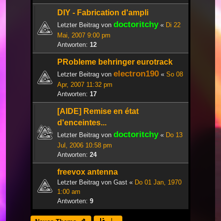
DIY - Fabrication d'ampli
doctoritchy
Letzter Beitrag von
«
Di 22
Mai, 2007 9:00 pm
Antworten:
12
PRobleme behringer eurotrack
electron190
Letzter Beitrag von
«
So 08
Apr, 2007 11:32 pm
Antworten:
17
[AIDE] Remise en état
d'enceintes...
doctoritchy
Letzter Beitrag von
«
Do 13
Jul, 2006 10:58 pm
Antworten:
24
freevox antenna
Letzter Beitrag von
Gast
«
Do 01 Jan, 1970
1:00 am
Antworten:
9