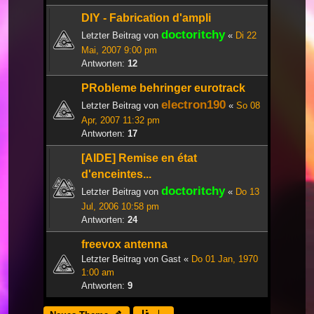
DIY - Fabrication d'ampli
doctoritchy
Letzter Beitrag von
«
Di 22
Mai, 2007 9:00 pm
Antworten:
12
PRobleme behringer eurotrack
electron190
Letzter Beitrag von
«
So 08
Apr, 2007 11:32 pm
Antworten:
17
[AIDE] Remise en état
d'enceintes...
doctoritchy
Letzter Beitrag von
«
Do 13
Jul, 2006 10:58 pm
Antworten:
24
freevox antenna
Letzter Beitrag von
Gast
«
Do 01 Jan, 1970
1:00 am
Antworten:
9