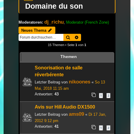
Domaine du son
dj_richu
Moderatoren:
,
Moderator (French Zone)
Neues Thema
Suche
Erweiterte Suche
15 Themen • Seite
1
von
1
Themen
Sonorisation de salle
réverbérente
nikoones
Letzter Beitrag von
«
So 13
Mai, 2018 11:15 am
Antworten:
43
1
2
Avis sur Hill Audio DX1500
ams09
Letzter Beitrag von
«
Di 17 Jan,
2012 9:12 pm
Antworten:
41
1
2