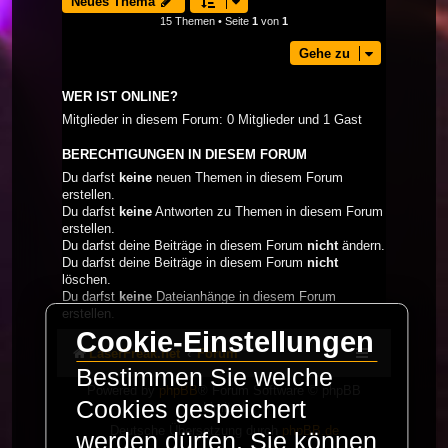
Neues Thema
15 Themen • Seite
1
von
1
Gehe zu
WER IST ONLINE?
Mitglieder in diesem Forum: 0 Mitglieder und 1 Gast
BERECHTIGUNGEN IN DIESEM FORUM
Du darfst
keine
neuen Themen in diesem Forum
erstellen.
Du darfst
keine
Antworten zu Themen in diesem Forum
erstellen.
Du darfst deine Beiträge in diesem Forum
nicht
ändern.
Du darfst deine Beiträge in diesem Forum
nicht
löschen.
Du darfst
keine
Dateianhänge in diesem Forum
erstellen.
Cookie-Einstellungen
LaserFreak.net
Forum
Bestimmen Sie welche
Powered by
phpBB
® Forum Software © phpBB
Cookies gespeichert
Limited
Deutsche Übersetzung durch
phpBB.de
werden dürfen. Sie können