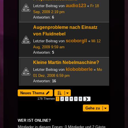
audio123
Letzter Beitrag von
«
Fr 18
Sep, 2009 2:19 pm
Antworten:
6
Augenprobleme nach Einsatz
von Fluidnebel
scoborgll
Letzter Beitrag von
«
Mi 12
Aug, 2009 9:59 am
Antworten:
5
Kleine Martin Nebelmaschine?
klobobberle
Letzter Beitrag von
«
Mo
01 Dez, 2008 6:59 pm
Antworten:
16
Neues Thema
178 Themen
1
2
3
4
5
6
Nächste
Gehe zu
WER IST ONLINE?
Mitglieder in diesem Forum: 0 Mitglieder und 2 Gäste