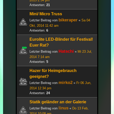
2015 2:34 pm
Antworten:
21
Mini/ Micro Truss
bikeraper
Letzter Beitrag von
«
Sa 04
Okt, 2014 11:42 am
Antworten:
6
Eurolite LED-Blinder für Festival!
Euer Rat?
Hatschi
Letzter Beitrag von
«
Mi 23 Jul,
2014 7:14 am
Antworten:
5
Hazer für Heimgebrauch
geeignet?
mirko2
Letzter Beitrag von
«
Fr 06 Jun,
2014 12:34 pm
Antworten:
24
Statik geländer an der Galerie
linus
Letzter Beitrag von
«
Do 13 Feb,
2014 10:08 am