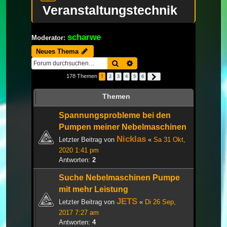
Veranstaltungstechnik
scharwe
Moderator:
Neues Thema
Suche
Erweiterte Suche
178 Themen
1
2
3
4
5
6
Nächste
Themen
Spannungsprobleme bei den
Pumpen meiner Nebelmaschinen
Nicklas
Letzter Beitrag von
«
Sa 31 Okt,
2020 1:41 pm
Antworten:
2
Suche Nebelmaschinen Pumpe
mit mehr Leistung
JETS
Letzter Beitrag von
«
Di 26 Sep,
2017 7:27 am
Antworten:
4