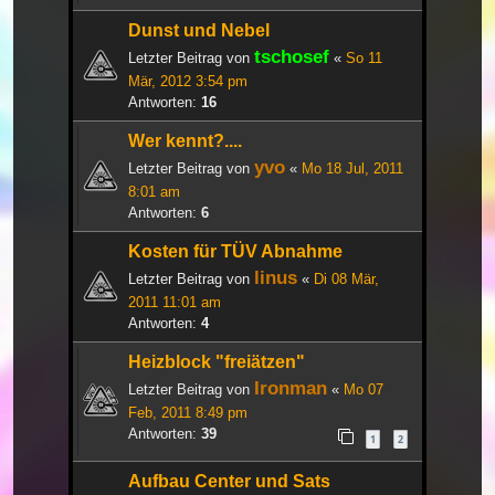
Dunst und Nebel
tschosef
Letzter Beitrag von
«
So 11
Mär, 2012 3:54 pm
Antworten:
16
Wer kennt?....
yvo
Letzter Beitrag von
«
Mo 18 Jul, 2011
8:01 am
Antworten:
6
Kosten für TÜV Abnahme
linus
Letzter Beitrag von
«
Di 08 Mär,
2011 11:01 am
Antworten:
4
Heizblock "freiätzen"
Ironman
Letzter Beitrag von
«
Mo 07
Feb, 2011 8:49 pm
Antworten:
39
1
2
Aufbau Center und Sats