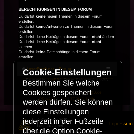
BERECHTIGUNGEN IN DIESEM FORUM
Du darfst
keine
neuen Themen in diesem Forum
erstellen.
Du darfst
keine
Antworten zu Themen in diesem Forum
erstellen.
Du darfst deine Beiträge in diesem Forum
nicht
ändern.
Du darfst deine Beiträge in diesem Forum
nicht
löschen.
Du darfst
keine
Dateianhänge in diesem Forum
erstellen.
LaserFreak.net
Forum
Cookie-Einstellungen
Powered by
phpBB
® Forum Software © phpBB
Bestimmen Sie welche
Limited
Cookies gespeichert
Deutsche Übersetzung durch
phpBB.de
PRIVACY_LINK
|
TERMS_LINK
werden dürfen. Sie können
diese Einstellungen
jederzeit in der Fußzeile
© Copyright 2025 -
Impressum
LaserFreak.net
über die Option Cookie-
LaserFreak ist ein freies und