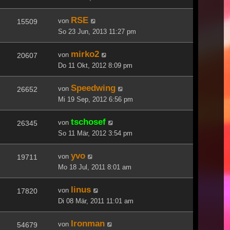
RSE
von
15509
So 23 Jun, 2013 11:27 pm
mirko2
von
20607
Do 11 Okt, 2012 8:09 pm
Speedwing
von
26652
Mi 19 Sep, 2012 6:56 pm
tschosef
von
26345
So 11 Mär, 2012 3:54 pm
yvo
von
19711
Mo 18 Jul, 2011 8:01 am
linus
von
17820
Di 08 Mär, 2011 11:01 am
Ironman
von
54679