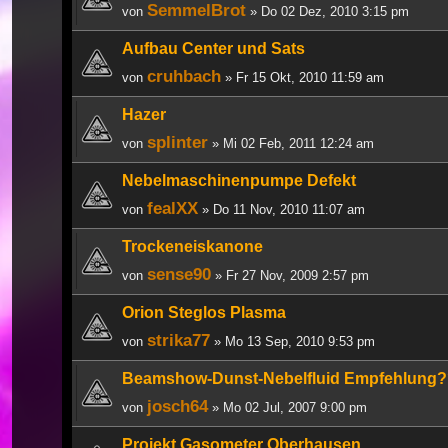
SemmelBrot
von
» Do 02 Dez, 2010 3:15 pm
Aufbau Center und Sats
cruhbach
von
» Fr 15 Okt, 2010 11:59 am
Hazer
splinter
von
» Mi 02 Feb, 2011 12:24 am
Nebelmaschinenpumpe Defekt
fealXX
von
» Do 11 Nov, 2010 11:07 am
Trockeneiskanone
sense90
von
» Fr 27 Nov, 2009 2:57 pm
Orion Steglos Plasma
strika77
von
» Mo 13 Sep, 2010 9:53 pm
Beamshow-Dunst-Nebelfluid Empfehlung
josch64
von
» Mo 02 Jul, 2007 9:00 pm
Projekt Gasometer Oberhausen