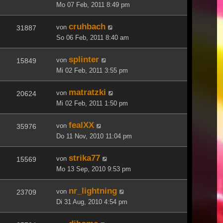
Mo 07 Feb, 2011 8:49 pm
cruhbach
von
31887
So 06 Feb, 2011 8:40 am
splinter
von
15849
Mi 02 Feb, 2011 3:55 pm
matratzki
von
20624
Mi 02 Feb, 2011 1:50 pm
fealXX
von
35976
Do 11 Nov, 2010 11:04 pm
strika77
von
15569
Mo 13 Sep, 2010 9:53 pm
nr_lightning
von
23709
Di 31 Aug, 2010 4:54 pm