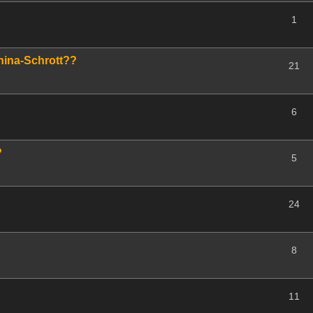
1
hina-Schrott??
21
6
?
5
24
8
11