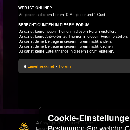
WER IST ONLINE?
Mitglieder in diesem Forum: 0 Mitglieder und 1 Gast
BERECHTIGUNGEN IN DIESEM FORUM
Du darfst
keine
neuen Themen in diesem Forum erstellen.
Du darfst
keine
Antworten zu Themen in diesem Forum erstellen.
Du darfst deine Beiträge in diesem Forum
nicht
ändern.
Du darfst deine Beiträge in diesem Forum
nicht
löschen.
Du darfst
keine
Dateianhänge in diesem Forum erstellen.
LaserFreak.net
Forum
Cookie-Einstellung
© Copyright 2025 - LaserFreak.net
Bestimmen Sie welche Co
LaserFreak ist ein freies und offenes Forum zum Thema 