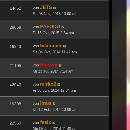
JETS
von
14462
So 08 Nov, 2015 10:00 am
PAFODU
von
28858
Di 13 Okt, 2015 2:34 pm
bikeraper
von
16943
Sa 04 Okt, 2014 11:42 am
Hatschi
von
21105
Mi 23 Jul, 2014 7:14 am
mirko2
von
42040
Fr 06 Jun, 2014 12:34 pm
linus
von
19398
Do 13 Feb, 2014 10:08 am
fesix
von
22569
Mo 06 Jan, 2014 11:43 am