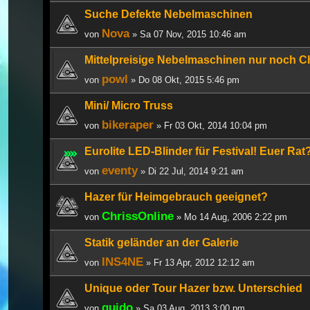
Suche Defekte Nebelmaschinen
Nova
von
» Sa 07 Nov, 2015 10:46 am
Mittelpreisige Nebelmaschinen nur noch C
powl
von
» Do 08 Okt, 2015 5:46 pm
Mini/ Micro Truss
bikeraper
von
» Fr 03 Okt, 2014 10:04 pm
Eurolite LED-Blinder für Festival! Euer Rat
eventy
von
» Di 22 Jul, 2014 9:21 am
Hazer für Heimgebrauch geeignet?
ChrissOnline
von
» Mo 14 Aug, 2006 2:22 pm
Statik geländer an der Galerie
INS4NE
von
» Fr 13 Apr, 2012 12:12 am
Unique oder Tour Hazer bzw. Unterschied
guido
von
» Sa 03 Aug, 2013 3:00 pm