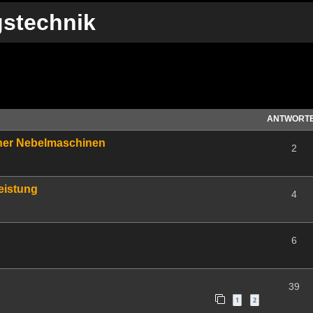
gstechnik
te Suche
ANTWORT
ner Nebelmaschinen
2
eistung
4
6
39
1
2