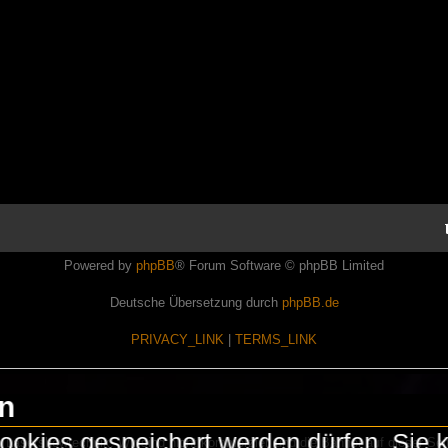
Powered by
phpBB
® Forum Software © phpBB Limited
Deutsche Übersetzung durch
phpBB.de
PRIVACY_LINK
|
TERMS_LINK
en
okies gespeichert werden dürfen. Sie 
Lasershowtechnik. Wir sind nicht kommerziell und die Banner auf dieser Seit