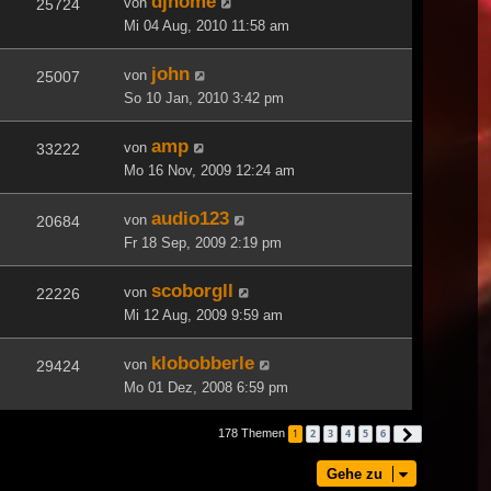
djhome
von
25724
Mi 04 Aug, 2010 11:58 am
john
von
25007
So 10 Jan, 2010 3:42 pm
amp
von
33222
Mo 16 Nov, 2009 12:24 am
audio123
von
20684
Fr 18 Sep, 2009 2:19 pm
scoborgll
von
22226
Mi 12 Aug, 2009 9:59 am
klobobberle
von
29424
Mo 01 Dez, 2008 6:59 pm
178 Themen
1
2
3
4
5
6
Nächste
Gehe zu