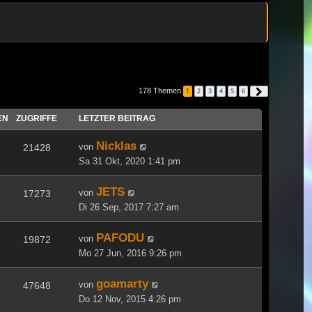
178 Themen
1
2
3
4
5
6
Nächste
EN
ZUGRIFFE
LETZTER BEITRAG
Nicklas
von
21428
Sa 31 Okt, 2020 1:41 pm
JETS
von
17273
Di 26 Sep, 2017 7:27 am
PAFODU
von
19872
Mo 27 Jun, 2016 9:26 pm
goamarty
von
47648
Do 12 Nov, 2015 4:26 pm