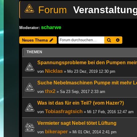
Veranstaltun
scharwe
Moderator:
Suche
Erweiter
Neues Thema
THEMEN
Spannungsprobleme bei den Pumpen mei
Nicklas
von
» Mo 23 Dez, 2019 12:30 pm
Suche Nebelmaschinen Pumpe mit mehr L
thx2
von
» Sa 23 Sep, 2017 2:33 am
Was ist das für ein Teil? (vom Hazer?)
Tobiasfragtsich
von
» Mi 17 Feb, 2016 12:47 am
Vermieter sagt Nebel tötet Lüftung
bikeraper
von
» Mi 01 Okt, 2014 2:41 pm