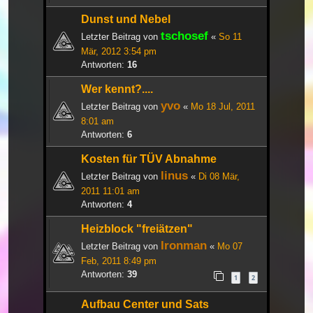
Dunst und Nebel
tschosef
Letzter Beitrag von
«
So 11
Mär, 2012 3:54 pm
Antworten:
16
Wer kennt?....
yvo
Letzter Beitrag von
«
Mo 18 Jul, 2011
8:01 am
Antworten:
6
Kosten für TÜV Abnahme
linus
Letzter Beitrag von
«
Di 08 Mär,
2011 11:01 am
Antworten:
4
Heizblock "freiätzen"
Ironman
Letzter Beitrag von
«
Mo 07
Feb, 2011 8:49 pm
Antworten:
39
1
2
Aufbau Center und Sats