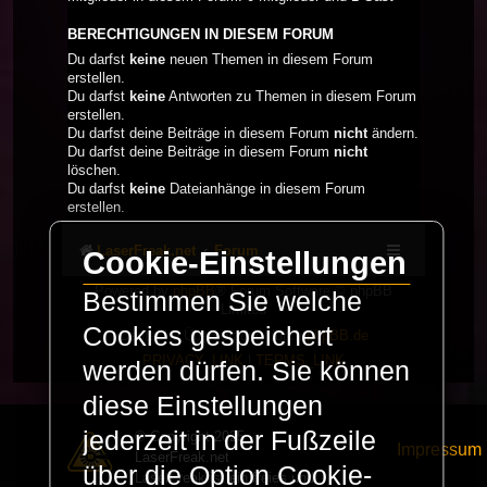
BERECHTIGUNGEN IN DIESEM FORUM
Du darfst
keine
neuen Themen in diesem Forum
erstellen.
Du darfst
keine
Antworten zu Themen in diesem Forum
erstellen.
Du darfst deine Beiträge in diesem Forum
nicht
ändern.
Du darfst deine Beiträge in diesem Forum
nicht
löschen.
Du darfst
keine
Dateianhänge in diesem Forum
erstellen.
LaserFreak.net
Forum
Cookie-Einstellungen
Powered by
phpBB
® Forum Software © phpBB
Bestimmen Sie welche
Limited
Cookies gespeichert
Deutsche Übersetzung durch
phpBB.de
PRIVACY_LINK
|
TERMS_LINK
werden dürfen. Sie können
diese Einstellungen
jederzeit in der Fußzeile
© Copyright 2025 -
Impressum
LaserFreak.net
über die Option Cookie-
LaserFreak ist ein freies und