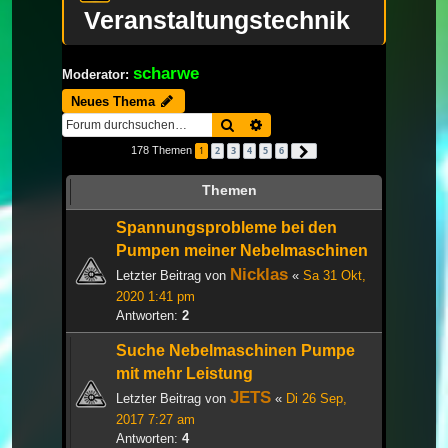
Veranstaltungstechnik
scharwe
Moderator:
Neues Thema
Suche
Erweiterte Suche
178 Themen
1
2
3
4
5
6
Nächste
Themen
Spannungsprobleme bei den
Pumpen meiner Nebelmaschinen
Nicklas
Letzter Beitrag von
«
Sa 31 Okt,
2020 1:41 pm
Antworten:
2
Suche Nebelmaschinen Pumpe
mit mehr Leistung
JETS
Letzter Beitrag von
«
Di 26 Sep,
2017 7:27 am
Antworten:
4