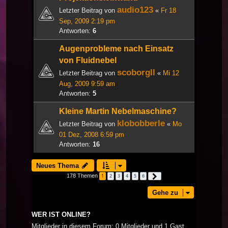
audio123
Letzter Beitrag von
«
Fr 18
Sep, 2009 2:19 pm
Antworten:
6
Augenprobleme nach Einsatz
von Fluidnebel
scoborgll
Letzter Beitrag von
«
Mi 12
Aug, 2009 9:59 am
Antworten:
5
Kleine Martin Nebelmaschine?
klobobberle
Letzter Beitrag von
«
Mo
01 Dez, 2008 6:59 pm
Antworten:
16
Neues Thema
178 Themen
1
2
3
4
5
6
Nächste
Gehe zu
WER IST ONLINE?
Mitglieder in diesem Forum: 0 Mitglieder und 1 Gast