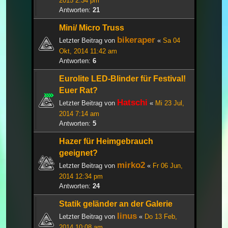
2015 2:34 pm
Antworten:
21
Mini/ Micro Truss
bikeraper
Letzter Beitrag von
«
Sa 04
Okt, 2014 11:42 am
Antworten:
6
Eurolite LED-Blinder für Festival!
Euer Rat?
Hatschi
Letzter Beitrag von
«
Mi 23 Jul,
2014 7:14 am
Antworten:
5
Hazer für Heimgebrauch
geeignet?
mirko2
Letzter Beitrag von
«
Fr 06 Jun,
2014 12:34 pm
Antworten:
24
Statik geländer an der Galerie
linus
Letzter Beitrag von
«
Do 13 Feb,
2014 10:08 am