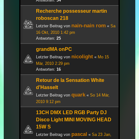
Antworten:
34
Recherche possesseur martin
roboscan 218
nain-nain rom
Letzter Beitrag von
«
Sa
16 Okt, 2010 1:42 pm
Antworten:
25
grandMA onPC
nicolight
Letzter Beitrag von
«
Mo 15
Mär, 2010 2:29 pm
Antworten:
16
Retour de la Sensation White
d'Hasselt
quark
Letzter Beitrag von
«
So 14 Mär,
2010 9:12 pm
13CH DMX LED RGB Party DJ
Disco Light MINI MOVING HEAD
15W S
pascal
Letzter Beitrag von
«
Sa 23 Jan,