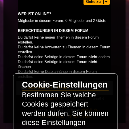
Gehe zu
WER IST ONLINE?
Mitglieder in diesem Forum: 0 Mitglieder und 2 Gäste
BERECHTIGUNGEN IN DIESEM FORUM
Du darfst
keine
neuen Themen in diesem Forum
erstellen.
Du darfst
keine
Antworten zu Themen in diesem Forum
erstellen.
Du darfst deine Beiträge in diesem Forum
nicht
ändern.
Du darfst deine Beiträge in diesem Forum
nicht
löschen.
Du darfst
keine
Dateianhänge in diesem Forum
erstellen.
Cookie-Einstellungen
LaserFreak.net
Forum
Bestimmen Sie welche
Powered by
phpBB
® Forum Software © phpBB
Cookies gespeichert
Limited
Deutsche Übersetzung durch
phpBB.de
werden dürfen. Sie können
PRIVACY_LINK
|
TERMS_LINK
diese Einstellungen