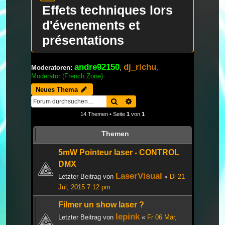
Effets techniques lors
d'évenements et
présentations
andre92150
dj_richu
Moderatoren:
,
,
Moderator (French Zone)
Neues Thema
Suche
Erweiterte Suche
14 Themen • Seite
1
von
1
Themen
5mW Pointeur laser - CONTROL
DMX
LaserVisual
Letzter Beitrag von
«
Di 21
Jul, 2015 7:12 pm
Filmer un show laser ?
lepink
Letzter Beitrag von
«
Fr 06 Mär,