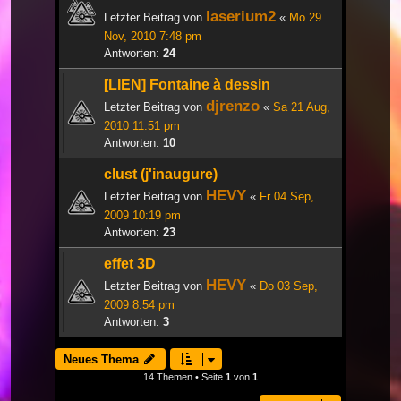
laserium2
Letzter Beitrag von
«
Mo 29
Nov, 2010 7:48 pm
Antworten:
24
[LIEN] Fontaine à dessin
djrenzo
Letzter Beitrag von
«
Sa 21 Aug,
2010 11:51 pm
Antworten:
10
clust (j'inaugure)
HEVY
Letzter Beitrag von
«
Fr 04 Sep,
2009 10:19 pm
Antworten:
23
effet 3D
HEVY
Letzter Beitrag von
«
Do 03 Sep,
2009 8:54 pm
Antworten:
3
Neues Thema
14 Themen • Seite
1
von
1