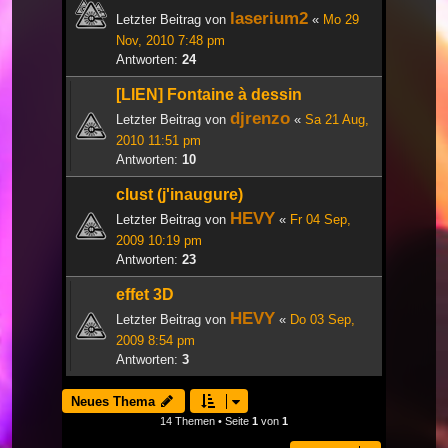
laserium2
Letzter Beitrag von
«
Mo 29
Nov, 2010 7:48 pm
Antworten:
24
[LIEN] Fontaine à dessin
djrenzo
Letzter Beitrag von
«
Sa 21 Aug,
2010 11:51 pm
Antworten:
10
clust (j'inaugure)
HEVY
Letzter Beitrag von
«
Fr 04 Sep,
2009 10:19 pm
Antworten:
23
effet 3D
HEVY
Letzter Beitrag von
«
Do 03 Sep,
2009 8:54 pm
Antworten:
3
Neues Thema
14 Themen • Seite
1
von
1