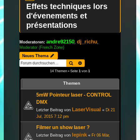
Effets techniques lors
d'évenements et
présentations
andre92150
dj_richu
Moderatoren:
,
,
Moderator (French Zone)
Neues Thema
Suche
Erweiterte Suche
14 Themen • Seite
1
von
1
Themen
5mW Pointeur laser - CONTROL
DMX
LaserVisual
Letzter Beitrag von
«
Di 21
Jul, 2015 7:12 pm
Filmer un show laser ?
lepink
Letzter Beitrag von
«
Fr 06 Mär,