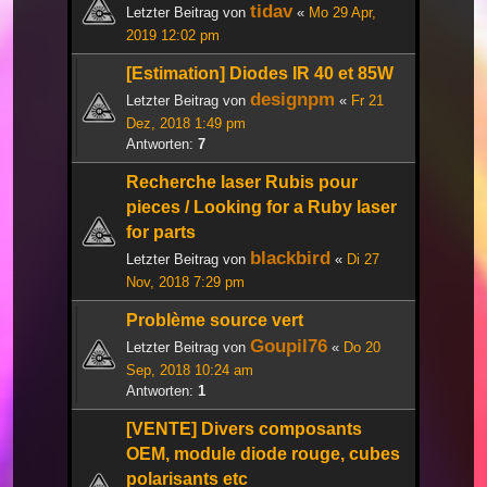
tidav
Letzter Beitrag von
«
Mo 29 Apr,
2019 12:02 pm
[Estimation] Diodes IR 40 et 85W
designpm
Letzter Beitrag von
«
Fr 21
Dez, 2018 1:49 pm
Antworten:
7
Recherche laser Rubis pour
pieces / Looking for a Ruby laser
for parts
blackbird
Letzter Beitrag von
«
Di 27
Nov, 2018 7:29 pm
Problème source vert
Goupil76
Letzter Beitrag von
«
Do 20
Sep, 2018 10:24 am
Antworten:
1
[VENTE] Divers composants
OEM, module diode rouge, cubes
polarisants etc