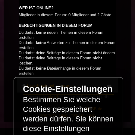
WER IST ONLINE?
Mitglieder in diesem Forum: 0 Mitglieder und 2 Gäste
BERECHTIGUNGEN IN DIESEM FORUM
Du darfst
keine
neuen Themen in diesem Forum
erstellen.
Du darfst
keine
Antworten zu Themen in diesem Forum
erstellen.
Du darfst deine Beiträge in diesem Forum
nicht
ändern.
Du darfst deine Beiträge in diesem Forum
nicht
löschen.
Du darfst
keine
Dateianhänge in diesem Forum
erstellen.
LaserFreak.net
Forum
Cookie-Einstellungen
Powered by
phpBB
® Forum Software © phpBB
Bestimmen Sie welche
Limited
Cookies gespeichert
Deutsche Übersetzung durch
phpBB.de
PRIVACY_LINK
|
TERMS_LINK
werden dürfen. Sie können
diese Einstellungen