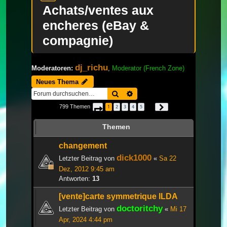
Achats/ventes aux
encheres (eBay &
compagnie)
dj_richu
Moderatoren:
,
Moderator (French Zone)
Neues Thema
Suche
Erweiterte Suche
799 Themen
1
2
3
4
5
Seite
1
von
27
Nächste
…
Themen
changement
dick1000
Letzter Beitrag von
«
Sa 22
Dez, 2012 9:45 am
Antworten:
13
[vente]carte symmetrique ILDA
doctoritchy
Letzter Beitrag von
«
Mi 17
Apr, 2024 4:44 pm