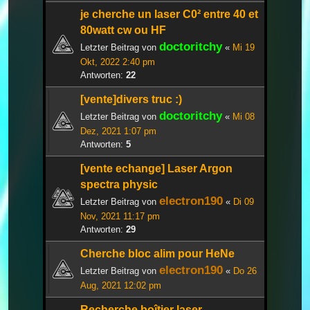
je cherche un laser C0² entre 40 et
80watt cw ou HF
doctoritchy
Letzter Beitrag von
«
Mi 19
Okt, 2022 2:40 pm
Antworten:
22
[vente]divers truc :)
doctoritchy
Letzter Beitrag von
«
Mi 08
Dez, 2021 1:07 pm
Antworten:
5
[vente echange] Laser Argon
spectra physic
electron190
Letzter Beitrag von
«
Di 09
Nov, 2021 11:17 pm
Antworten:
29
Cherche bloc alim pour HeNe
electron190
Letzter Beitrag von
«
Do 26
Aug, 2021 12:02 pm
Recherche boîtier laser