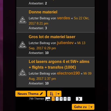
Antworten:
2
Donne materiel
verdes
Letzter Beitrag von
«
So 22 Okt,
2017 8:21 pm
Antworten:
3
Gros lot de materiel laser
julienlev
Letzter Beitrag von
«
Mi 13
Sep, 2017 6:29 pm
Antworten:
10
Lot lasers argons 4 et 5W+ alims
+ flights + transfos (100€)
electron190
Letzter Beitrag von
«
Mi 09
Aug, 2017 1:37 pm
Antworten:
10
Neues Thema
799 Themen
1
2
3
4
5
Seite
1
von
27
Nächste
…
Gehe zu