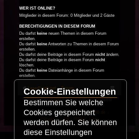
WER IST ONLINE?
Mitglieder in diesem Forum: 0 Mitglieder und 2 Gäste
BERECHTIGUNGEN IN DIESEM FORUM
Du darfst
keine
neuen Themen in diesem Forum
erstellen.
Du darfst
keine
Antworten zu Themen in diesem Forum
erstellen.
Du darfst deine Beiträge in diesem Forum
nicht
ändern.
Du darfst deine Beiträge in diesem Forum
nicht
löschen.
Du darfst
keine
Dateianhänge in diesem Forum
erstellen.
LaserFreak.net
Forum
Cookie-Einstellungen
Powered by
phpBB
® Forum Software © phpBB
Bestimmen Sie welche
Limited
Cookies gespeichert
Deutsche Übersetzung durch
phpBB.de
PRIVACY_LINK
|
TERMS_LINK
werden dürfen. Sie können
diese Einstellungen