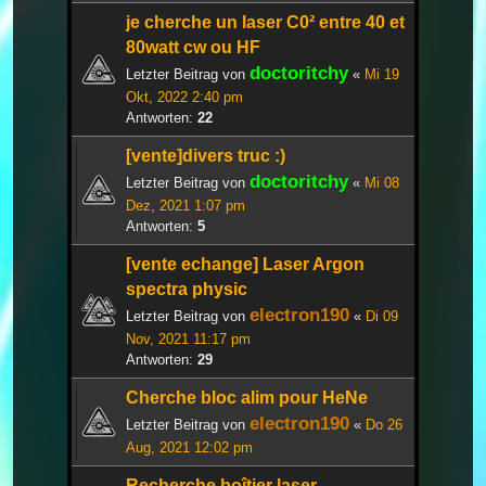
je cherche un laser C0² entre 40 et
80watt cw ou HF
doctoritchy
Letzter Beitrag von
«
Mi 19
Okt, 2022 2:40 pm
Antworten:
22
[vente]divers truc :)
doctoritchy
Letzter Beitrag von
«
Mi 08
Dez, 2021 1:07 pm
Antworten:
5
[vente echange] Laser Argon
spectra physic
electron190
Letzter Beitrag von
«
Di 09
Nov, 2021 11:17 pm
Antworten:
29
Cherche bloc alim pour HeNe
electron190
Letzter Beitrag von
«
Do 26
Aug, 2021 12:02 pm
Recherche boîtier laser