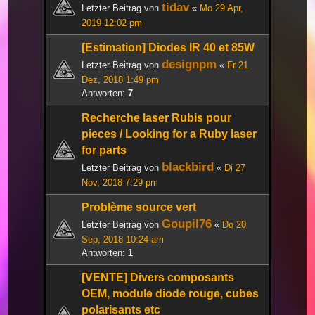
tidav
Letzter Beitrag von
«
Mo 29 Apr,
2019 12:02 pm
[Estimation] Diodes IR 40 et 85W
designpm
Letzter Beitrag von
«
Fr 21
Dez, 2018 1:49 pm
Antworten:
7
Recherche laser Rubis pour
pieces / Looking for a Ruby laser
for parts
blackbird
Letzter Beitrag von
«
Di 27
Nov, 2018 7:29 pm
Problème source vert
Goupil76
Letzter Beitrag von
«
Do 20
Sep, 2018 10:24 am
Antworten:
1
[VENTE] Divers composants
OEM, module diode rouge, cubes
polarisants etc