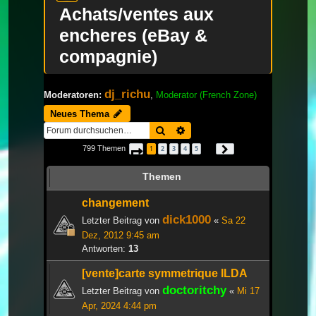
Achats/ventes aux
encheres (eBay &
compagnie)
dj_richu
Moderatoren:
,
Moderator (French Zone)
Neues Thema
Suche
Erweiterte Suche
799 Themen
1
2
3
4
5
Seite
1
von
27
Nächste
…
Themen
changement
dick1000
Letzter Beitrag von
«
Sa 22
Dez, 2012 9:45 am
Antworten:
13
[vente]carte symmetrique ILDA
doctoritchy
Letzter Beitrag von
«
Mi 17
Apr, 2024 4:44 pm