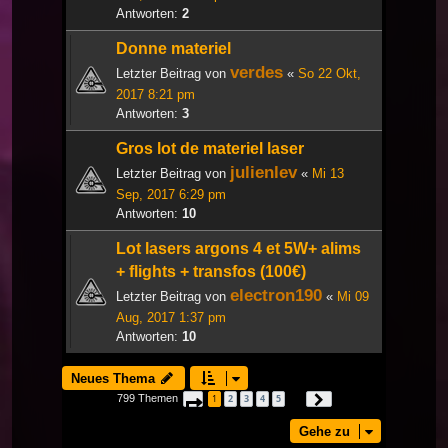
Antworten:
2
Donne materiel
verdes
Letzter Beitrag von
«
So 22 Okt,
2017 8:21 pm
Antworten:
3
Gros lot de materiel laser
julienlev
Letzter Beitrag von
«
Mi 13
Sep, 2017 6:29 pm
Antworten:
10
Lot lasers argons 4 et 5W+ alims
+ flights + transfos (100€)
electron190
Letzter Beitrag von
«
Mi 09
Aug, 2017 1:37 pm
Antworten:
10
Neues Thema
799 Themen
1
2
3
4
5
Seite
1
von
27
Nächste
…
Gehe zu