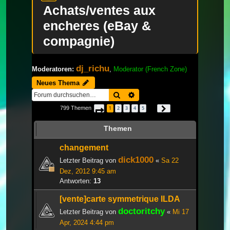
Achats/ventes aux
encheres (eBay &
compagnie)
dj_richu
Moderatoren:
,
Moderator (French Zone)
Neues Thema
Suche
Erweiterte Suche
799 Themen
1
2
3
4
5
Seite
1
von
27
Nächste
…
Themen
changement
dick1000
Letzter Beitrag von
«
Sa 22
Dez, 2012 9:45 am
Antworten:
13
[vente]carte symmetrique ILDA
doctoritchy
Letzter Beitrag von
«
Mi 17
Apr, 2024 4:44 pm