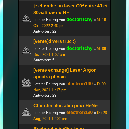
je cherche un laser C0² entre 40 et
80watt cw ou HF
doctoritchy
Letzter Beitrag von
«
Mi 19
Okt, 2022 2:40 pm
Antworten:
22
[vente]divers truc :)
doctoritchy
Letzter Beitrag von
«
Mi 08
Dez, 2021 1:07 pm
Antworten:
5
[vente echange] Laser Argon
spectra physic
electron190
Letzter Beitrag von
«
Di 09
Nov, 2021 11:17 pm
Antworten:
29
Cherche bloc alim pour HeNe
electron190
Letzter Beitrag von
«
Do 26
Aug, 2021 12:02 pm
Recherche boîtier laser