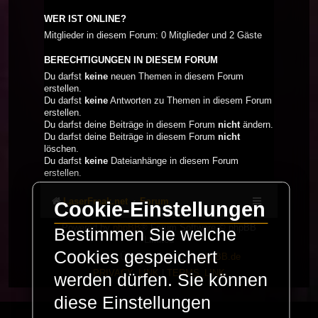
WER IST ONLINE?
Mitglieder in diesem Forum: 0 Mitglieder und 2 Gäste
BERECHTIGUNGEN IN DIESEM FORUM
Du darfst
keine
neuen Themen in diesem Forum
erstellen.
Du darfst
keine
Antworten zu Themen in diesem Forum
erstellen.
Du darfst deine Beiträge in diesem Forum
nicht
ändern.
Du darfst deine Beiträge in diesem Forum
nicht
löschen.
Du darfst
keine
Dateianhänge in diesem Forum
erstellen.
LaserFreak.net
Forum
Cookie-Einstellungen
Powered by
phpBB
® Forum Software © phpBB
Bestimmen Sie welche
Limited
Cookies gespeichert
Deutsche Übersetzung durch
phpBB.de
PRIVACY_LINK
|
TERMS_LINK
werden dürfen. Sie können
diese Einstellungen