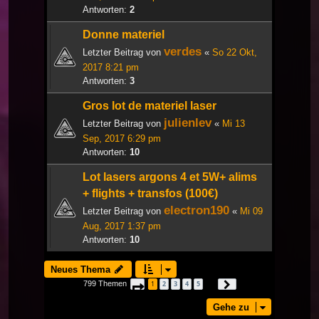
Antworten:
2
Donne materiel
verdes
Letzter Beitrag von
«
So 22 Okt,
2017 8:21 pm
Antworten:
3
Gros lot de materiel laser
julienlev
Letzter Beitrag von
«
Mi 13
Sep, 2017 6:29 pm
Antworten:
10
Lot lasers argons 4 et 5W+ alims
+ flights + transfos (100€)
electron190
Letzter Beitrag von
«
Mi 09
Aug, 2017 1:37 pm
Antworten:
10
Neues Thema
799 Themen
1
2
3
4
5
Seite
1
von
27
Nächste
…
Gehe zu