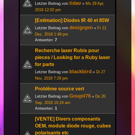
tidav
Letzter Beitrag von
«
Mo 29 Apr,
2019 12:02 pm
[Estimation] Diodes IR 40 et 85W
designpm
Letzter Beitrag von
«
Fr 21
Dez, 2018 1:49 pm
Antworten:
7
Recherche laser Rubis pour
pieces / Looking for a Ruby laser
for parts
blackbird
Letzter Beitrag von
«
Di 27
Nov, 2018 7:29 pm
Problème source vert
Goupil76
Letzter Beitrag von
«
Do 20
Sep, 2018 10:24 am
Antworten:
1
[VENTE] Divers composants
OEM, module diode rouge, cubes
polarisants etc