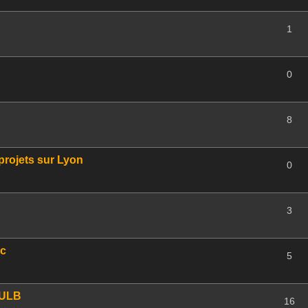
1
0
8
rojets sur Lyon
0
3
ec
5
'ULB
16