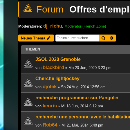
Offres d'empl
dj_richu
Moderatoren:
,
Moderator (French Zone)
Suche
Erweiter
Neues Thema
THEMEN
JSOL 2020 Grenoble
blackbird
von
» Mo 20 Jan, 2020 3:23 pm
Cherche lightjockey
djolek
von
» So 24 Aug, 2014 12:56 am
recherche programmeur sur Pangolin
kenris
von
» Mi 18 Jun, 2014 6:12 pm
recherche une personne avec le habilitatio
Rob64
von
» Mi 21 Mai, 2014 6:48 pm