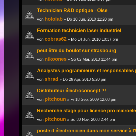
Technicien R&D optique - Oise
hololab
von
» Do 10 Jun, 2010 11:20 pm
Formation technicien laser industriel
cobras62
von
» Mo 14 Jun, 2010 10:37 pm
peut être du boulot sur strasbourg
nikoones
von
» So 02 Mai, 2010 11:44 pm
Analystes programmeurs et responsables p
shrad
von
» Do 29 Apr, 2010 5:20 pm
Distributeur électroconcept ?!
pitchoun
von
» Fr 18 Sep, 2009 12:08 pm
Recherche stage pour licence pro microel
pitchoun
von
» So 30 Nov, 2008 2:44 pm
poste d'électronicien dans mon service à l