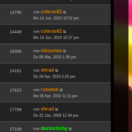
cobras62
von
13790
Mo 14 Jun, 2010 10:52 pm
cobras62
von
14448
Mo 14 Jun, 2010 10:37 pm
nikoones
von
19358
Do 06 Mai, 2010 1:09 pm
shrad
von
14161
Do 29 Apr, 2010 5:20 pm
robotek
von
17623
Mo 05 Apr, 2010 11:11 pm
shrad
von
17799
Do 22 Jan, 2009 12:44 pm
doctoritchy
von
27108