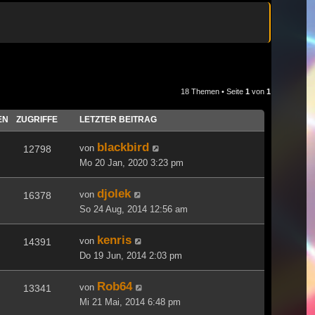
18 Themen • Seite
1
von
1
EN
ZUGRIFFE
LETZTER BEITRAG
blackbird
von
12798
Mo 20 Jan, 2020 3:23 pm
djolek
von
16378
So 24 Aug, 2014 12:56 am
kenris
von
14391
Do 19 Jun, 2014 2:03 pm
Rob64
von
13341
Mi 21 Mai, 2014 6:48 pm