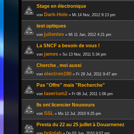
Stage en électronique
Dark-Hole
von
» Mi 14 Nov, 2012 9:13 pm
test optiques
julienlev
von
» Mi 11 Jan, 2012 4:21 pm
La SNCF a besoin de vous !
james
von
» So 13 Nov, 2011 5:34 pm
Cherche , moi aussi
electron190
von
» Fr 29 Jul, 2011 9:47 am
Pas "Offre" mais "Recherche"
laserium2
von
» Fr 08 Jul, 2011 1:06 pm
Ils ont licencier Nounours
SSL
von
» Mo 12 Jul, 2010 9:25 pm
Presta du 22 au 25 juillet à Douarnenez
hololab
von
» Do 03 Jun, 2010 9:07 pm