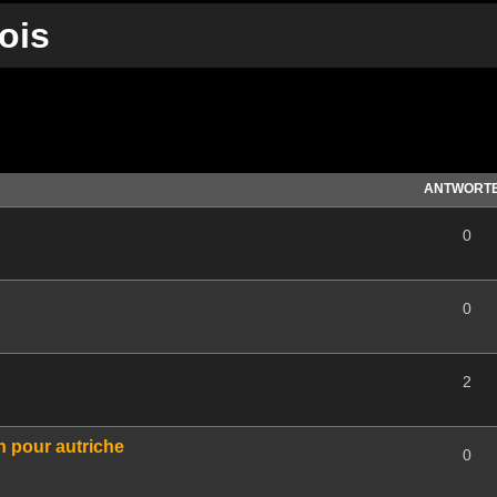
ois
te Suche
ANTWORT
0
0
2
n pour autriche
0