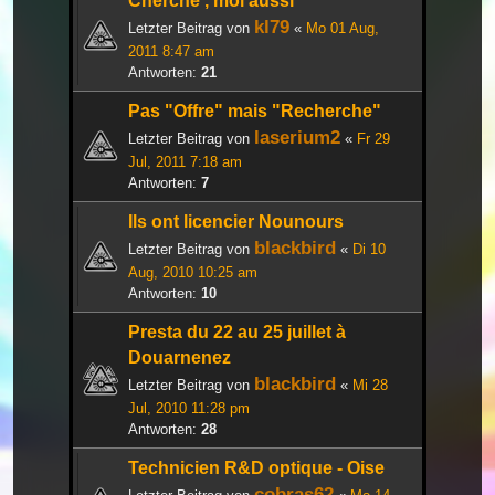
Cherche , moi aussi
kl79
Letzter Beitrag von
«
Mo 01 Aug,
2011 8:47 am
Antworten:
21
Pas "Offre" mais "Recherche"
laserium2
Letzter Beitrag von
«
Fr 29
Jul, 2011 7:18 am
Antworten:
7
Ils ont licencier Nounours
blackbird
Letzter Beitrag von
«
Di 10
Aug, 2010 10:25 am
Antworten:
10
Presta du 22 au 25 juillet à
Douarnenez
blackbird
Letzter Beitrag von
«
Mi 28
Jul, 2010 11:28 pm
Antworten:
28
Technicien R&D optique - Oise
cobras62