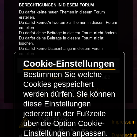
BERECHTIGUNGEN IN DIESEM FORUM
Du darfst
keine
neuen Themen in diesem Forum
erstellen.
Du darfst
keine
Antworten zu Themen in diesem Forum
erstellen.
Du darfst deine Beiträge in diesem Forum
nicht
ändern.
Du darfst deine Beiträge in diesem Forum
nicht
löschen.
Du darfst
keine
Dateianhänge in diesem Forum
erstellen.
Cookie-Einstellungen
LaserFreak.net
Forum
Bestimmen Sie welche
Powered by
phpBB
® Forum Software © phpBB
Limited
Cookies gespeichert
Deutsche Übersetzung durch
phpBB.de
werden dürfen. Sie können
PRIVACY_LINK
|
TERMS_LINK
diese Einstellungen
jederzeit in der Fußzeile
© Copyright 2025 -
Impressum
über die Option Cookie-
LaserFreak.net
LaserFreak ist ein freies und
Einstellungen anpassen.
Datenschut
offenes Forum zum Thema