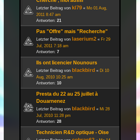
Cherche , moi aussi
kl79
Letzter Beitrag von
«
Mo 01 Aug,
2011 8:47 am
Antworten:
21
Pas "Offre" mais "Recherche"
laserium2
Letzter Beitrag von
«
Fr 29
Jul, 2011 7:18 am
Antworten:
7
Ils ont licencier Nounours
blackbird
Letzter Beitrag von
«
Di 10
Aug, 2010 10:25 am
Antworten:
10
Presta du 22 au 25 juillet à
Douarnenez
blackbird
Letzter Beitrag von
«
Mi 28
Jul, 2010 11:28 pm
Antworten:
28
Technicien R&D optique - Oise
cobras62