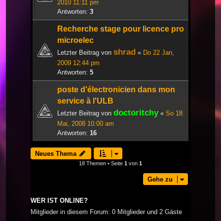
2010 11:11 pm
Antworten:
3
Recherche stage pour licence pro
microelec
shrad
Letzter Beitrag von
«
Do 22 Jan,
2009 12:44 pm
Antworten:
5
poste d'électronicien dans mon
service à l'ULB
doctoritchy
Letzter Beitrag von
«
So 18
Mai, 2008 10:00 am
Antworten:
16
Neues Thema
18 Themen • Seite
1
von
1
Gehe zu
WER IST ONLINE?
Mitglieder in diesem Forum: 0 Mitglieder und 2 Gäste