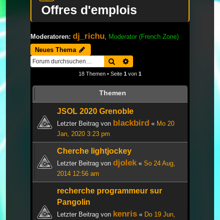
Offres d'emplois
dj_richu
Moderatoren:
,
Moderator (French Zone)
Neues Thema
Suche
Erweiterte Suche
18 Themen • Seite
1
von
1
Themen
JSOL 2020 Grenoble
blackbird
Letzter Beitrag von
«
Mo 20
Jan, 2020 3:23 pm
Cherche lightjockey
djolek
Letzter Beitrag von
«
So 24 Aug,
2014 12:56 am
recherche programmeur sur
Pangolin
kenris
Letzter Beitrag von
«
Do 19 Jun,