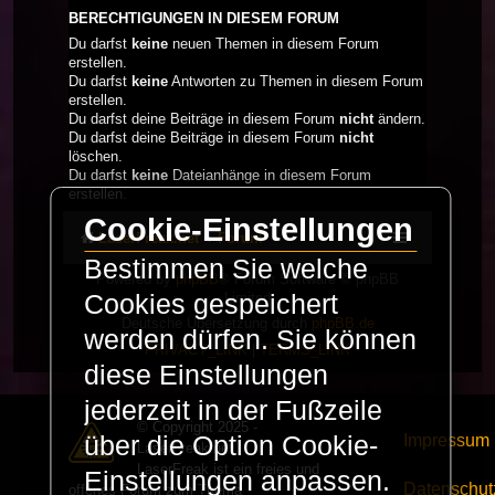
BERECHTIGUNGEN IN DIESEM FORUM
Du darfst
keine
neuen Themen in diesem Forum
erstellen.
Du darfst
keine
Antworten zu Themen in diesem Forum
erstellen.
Du darfst deine Beiträge in diesem Forum
nicht
ändern.
Du darfst deine Beiträge in diesem Forum
nicht
löschen.
Du darfst
keine
Dateianhänge in diesem Forum
erstellen.
Cookie-Einstellungen
LaserFreak.net
Forum
Bestimmen Sie welche
Powered by
phpBB
® Forum Software © phpBB
Limited
Cookies gespeichert
Deutsche Übersetzung durch
phpBB.de
werden dürfen. Sie können
PRIVACY_LINK
|
TERMS_LINK
diese Einstellungen
jederzeit in der Fußzeile
© Copyright 2025 -
Impressum
über die Option Cookie-
LaserFreak.net
LaserFreak ist ein freies und
Einstellungen anpassen.
Datenschut
offenes Forum zum Thema