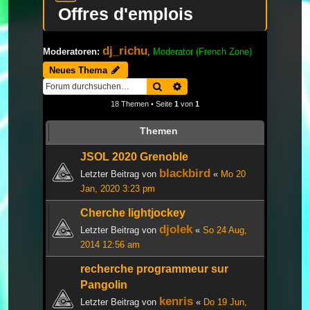
Offres d'emplois
dj_richu
Moderatoren:
,
Moderator (French Zone)
Neues Thema
Suche
Erweiterte Suche
18 Themen • Seite
1
von
1
Themen
JSOL 2020 Grenoble
blackbird
Letzter Beitrag von
«
Mo 20
Jan, 2020 3:23 pm
Cherche lightjockey
djolek
Letzter Beitrag von
«
So 24 Aug,
2014 12:56 am
recherche programmeur sur
Pangolin
kenris
Letzter Beitrag von
«
Do 19 Jun,