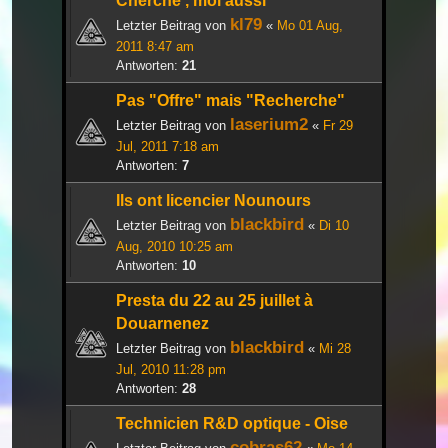
Cherche , moi aussi
kl79
Letzter Beitrag von
«
Mo 01 Aug,
2011 8:47 am
Antworten:
21
Pas "Offre" mais "Recherche"
laserium2
Letzter Beitrag von
«
Fr 29
Jul, 2011 7:18 am
Antworten:
7
Ils ont licencier Nounours
blackbird
Letzter Beitrag von
«
Di 10
Aug, 2010 10:25 am
Antworten:
10
Presta du 22 au 25 juillet à
Douarnenez
blackbird
Letzter Beitrag von
«
Mi 28
Jul, 2010 11:28 pm
Antworten:
28
Technicien R&D optique - Oise
cobras62