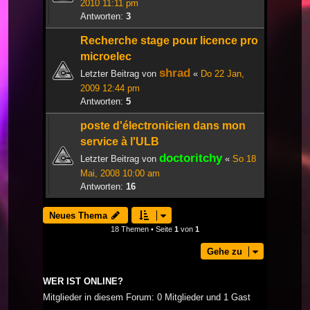
2010 11:11 pm
Antworten:
3
Recherche stage pour licence pro
microelec
shrad
Letzter Beitrag von
«
Do 22 Jan,
2009 12:44 pm
Antworten:
5
poste d'électronicien dans mon
service à l'ULB
doctoritchy
Letzter Beitrag von
«
So 18
Mai, 2008 10:00 am
Antworten:
16
Neues Thema
18 Themen • Seite
1
von
1
Gehe zu
WER IST ONLINE?
Mitglieder in diesem Forum: 0 Mitglieder und 1 Gast