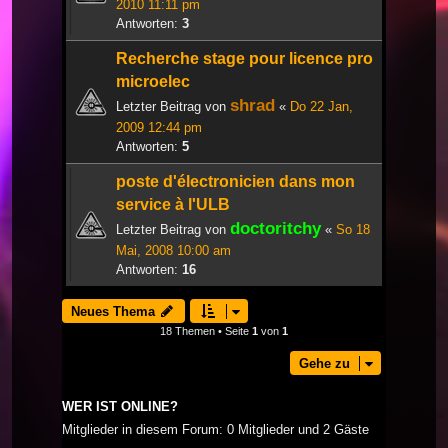
2010 11:11 pm
Antworten:
3
Recherche stage pour licence pro
microelec
shrad
Letzter Beitrag von
«
Do 22 Jan,
2009 12:44 pm
Antworten:
5
poste d'électronicien dans mon
service à l'ULB
doctoritchy
Letzter Beitrag von
«
So 18
Mai, 2008 10:00 am
Antworten:
16
Neues Thema
18 Themen • Seite
1
von
1
Gehe zu
WER IST ONLINE?
Mitglieder in diesem Forum: 0 Mitglieder und 2 Gäste