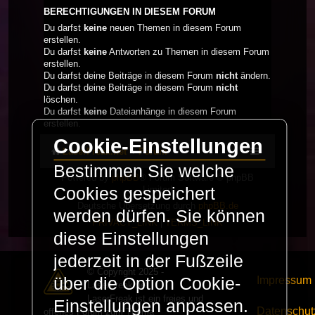
BERECHTIGUNGEN IN DIESEM FORUM
Du darfst
keine
neuen Themen in diesem Forum
erstellen.
Du darfst
keine
Antworten zu Themen in diesem Forum
erstellen.
Du darfst deine Beiträge in diesem Forum
nicht
ändern.
Du darfst deine Beiträge in diesem Forum
nicht
löschen.
Du darfst
keine
Dateianhänge in diesem Forum
erstellen.
Cookie-Einstellungen
LaserFreak.net
Forum
Bestimmen Sie welche
Powered by
phpBB
® Forum Software © phpBB
Limited
Cookies gespeichert
Deutsche Übersetzung durch
phpBB.de
werden dürfen. Sie können
PRIVACY_LINK
|
TERMS_LINK
diese Einstellungen
jederzeit in der Fußzeile
© Copyright 2025 -
Impressum
über die Option Cookie-
LaserFreak.net
LaserFreak ist ein freies und
Einstellungen anpassen.
Datenschut
offenes Forum zum Thema