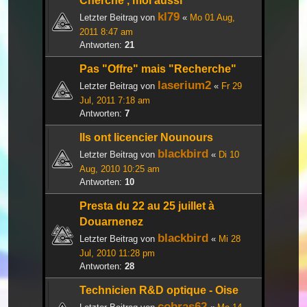
Cherche , moi aussi
kl79
Letzter Beitrag von
«
Mo 01 Aug,
2011 8:47 am
Antworten:
21
Pas "Offre" mais "Recherche"
laserium2
Letzter Beitrag von
«
Fr 29
Jul, 2011 7:18 am
Antworten:
7
Ils ont licencier Nounours
blackbird
Letzter Beitrag von
«
Di 10
Aug, 2010 10:25 am
Antworten:
10
Presta du 22 au 25 juillet à
Douarnenez
blackbird
Letzter Beitrag von
«
Mi 28
Jul, 2010 11:28 pm
Antworten:
28
Technicien R&D optique - Oise
cobras62