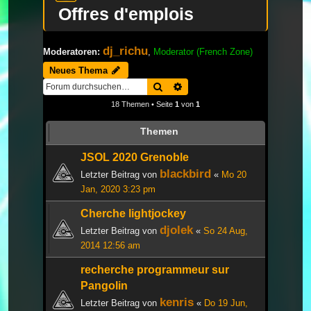
Offres d'emplois
dj_richu
Moderatoren:
,
Moderator (French Zone)
Neues Thema
Suche
Erweiterte Suche
18 Themen • Seite
1
von
1
Themen
JSOL 2020 Grenoble
blackbird
Letzter Beitrag von
«
Mo 20
Jan, 2020 3:23 pm
Cherche lightjockey
djolek
Letzter Beitrag von
«
So 24 Aug,
2014 12:56 am
recherche programmeur sur
Pangolin
kenris
Letzter Beitrag von
«
Do 19 Jun,