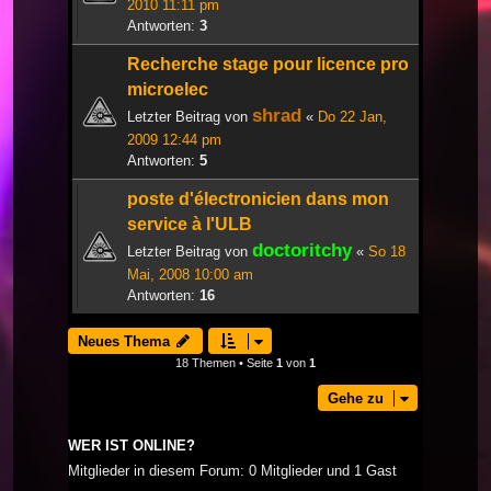
2010 11:11 pm
Antworten:
3
Recherche stage pour licence pro
microelec
shrad
Letzter Beitrag von
«
Do 22 Jan,
2009 12:44 pm
Antworten:
5
poste d'électronicien dans mon
service à l'ULB
doctoritchy
Letzter Beitrag von
«
So 18
Mai, 2008 10:00 am
Antworten:
16
Neues Thema
18 Themen • Seite
1
von
1
Gehe zu
WER IST ONLINE?
Mitglieder in diesem Forum: 0 Mitglieder und 1 Gast