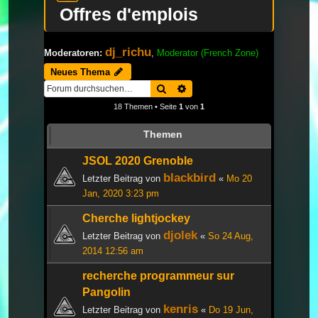
Offres d'emplois
dj_richu
Moderatoren:
,
Moderator (French Zone)
Neues Thema
Suche
Erweiterte Suche
18 Themen • Seite
1
von
1
Themen
JSOL 2020 Grenoble
blackbird
Letzter Beitrag von
«
Mo 20
Jan, 2020 3:23 pm
Cherche lightjockey
djolek
Letzter Beitrag von
«
So 24 Aug,
2014 12:56 am
recherche programmeur sur
Pangolin
kenris
Letzter Beitrag von
«
Do 19 Jun,