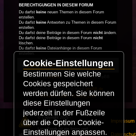
BERECHTIGUNGEN IN DIESEM FORUM
Du darfst
keine
neuen Themen in diesem Forum
erstellen.
Du darfst
keine
Antworten zu Themen in diesem Forum
erstellen.
Du darfst deine Beiträge in diesem Forum
nicht
ändern.
Du darfst deine Beiträge in diesem Forum
nicht
löschen.
Du darfst
keine
Dateianhänge in diesem Forum
erstellen.
Cookie-Einstellungen
LaserFreak.net
Forum
Bestimmen Sie welche
Powered by
phpBB
® Forum Software © phpBB
Limited
Cookies gespeichert
Deutsche Übersetzung durch
phpBB.de
werden dürfen. Sie können
PRIVACY_LINK
|
TERMS_LINK
diese Einstellungen
jederzeit in der Fußzeile
© Copyright 2025 -
Impressum
über die Option Cookie-
LaserFreak.net
LaserFreak ist ein freies und
Einstellungen anpassen.
Datenschut
offenes Forum zum Thema