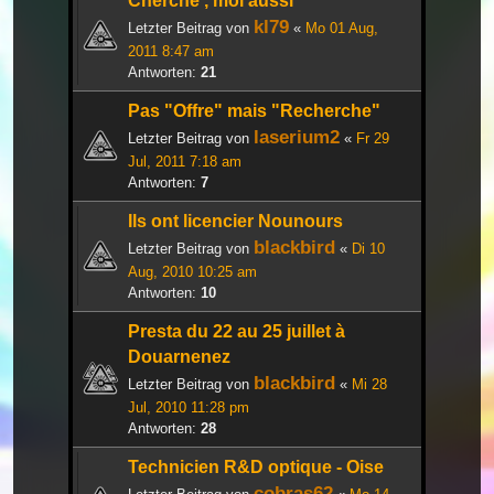
Cherche , moi aussi
kl79
Letzter Beitrag von
«
Mo 01 Aug,
2011 8:47 am
Antworten:
21
Pas "Offre" mais "Recherche"
laserium2
Letzter Beitrag von
«
Fr 29
Jul, 2011 7:18 am
Antworten:
7
Ils ont licencier Nounours
blackbird
Letzter Beitrag von
«
Di 10
Aug, 2010 10:25 am
Antworten:
10
Presta du 22 au 25 juillet à
Douarnenez
blackbird
Letzter Beitrag von
«
Mi 28
Jul, 2010 11:28 pm
Antworten:
28
Technicien R&D optique - Oise
cobras62