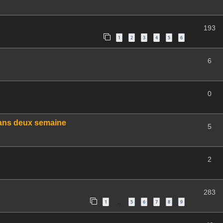
193
1
2
3
4
5
6
6
0
 dans deux semaine
5
2
283
1
5
6
7
8
9
…