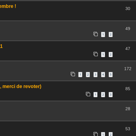
embre !
30
49
1
2
11
47
1
2
172
1
2
3
4
5
 merci de revoter)
85
1
2
3
28
53
1
2