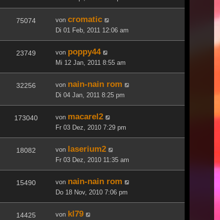
cromatic
von
75074
Di 01 Feb, 2011 12:06 am
poppy44
von
23749
Mi 12 Jan, 2011 8:55 am
nain-nain rom
von
32256
Di 04 Jan, 2011 8:25 pm
macarel2
von
173040
Fr 03 Dez, 2010 7:29 pm
laserium2
von
18082
Fr 03 Dez, 2010 11:35 am
nain-nain rom
von
15490
Do 18 Nov, 2010 7:06 pm
kl79
von
14425