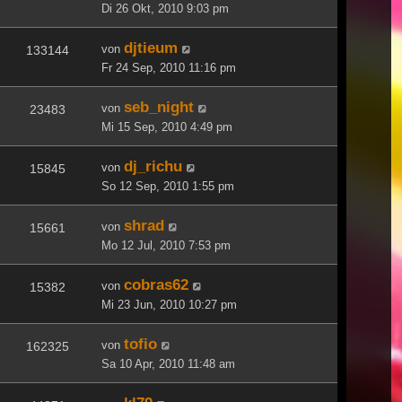
Di 26 Okt, 2010 9:03 pm
djtieum
von
133144
Fr 24 Sep, 2010 11:16 pm
seb_night
von
23483
Mi 15 Sep, 2010 4:49 pm
dj_richu
von
15845
So 12 Sep, 2010 1:55 pm
shrad
von
15661
Mo 12 Jul, 2010 7:53 pm
cobras62
von
15382
Mi 23 Jun, 2010 10:27 pm
tofio
von
162325
Sa 10 Apr, 2010 11:48 am