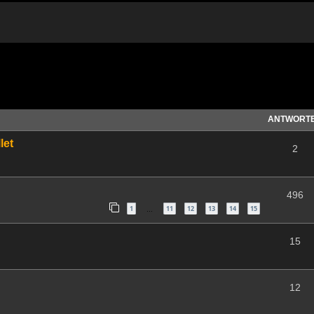
te Suche
ANTWORT
let
2
496
1
11
12
13
14
15
…
15
12