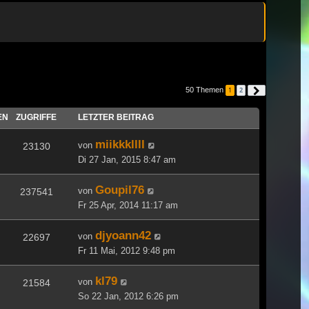
50 Themen
1
2
Nächste
EN
ZUGRIFFE
LETZTER BEITRAG
miikkkllll
von
23130
Di 27 Jan, 2015 8:47 am
Goupil76
von
237541
Fr 25 Apr, 2014 11:17 am
djyoann42
von
22697
Fr 11 Mai, 2012 9:48 pm
kl79
von
21584
So 22 Jan, 2012 6:26 pm