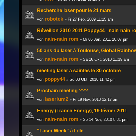
Recherche laser pour le 21 mars
robotek
von
» Fr 27 Feb, 2009 11:15 am
Réveillon 2010-2011 Poppy44 - nain-nain r
nain-nain rom
von
» Mi 05 Jan, 2011 10:07 pm
50 ans du laser à Toulouse, Global Rainbo
nain-nain rom
von
» Sa 16 Okt, 2010 11:19 am
meeting laser a saintes le 30 octobre
poppy44
von
» So 03 Okt, 2010 11:42 pm
Prochain meeting ???
laserium2
von
» Fr 19 Nov, 2010 12:17 am
Energy (Trance Energy), 19 février 2011
nain-nain rom
von
» So 14 Nov, 2010 8:31 pm
"Laser Week" à Lille