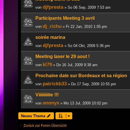
djfpresta
von
» So 06 Sep, 2009 7:53 am
Participants Meeting 3 avril
dj_richu
von
» Fr 22 Jan, 2010 1:05 pm
soirée marina
djfpresta
von
» So 04 Okt, 2009 5:36 pm
Meeting laser le 29 aout !
kl79
von
» Do 16 Jul, 2009 9:38 am
Prochaine date sur Bordeaux et sa région
patrickb33
von
» Do 17 Sep, 2009 10:55 pm
Viiiiiiiiite !!!
anonyx
von
» Mo 13 Jul, 2009 10:02 pm
Neues Thema
Zurück zur Foren-Übersicht