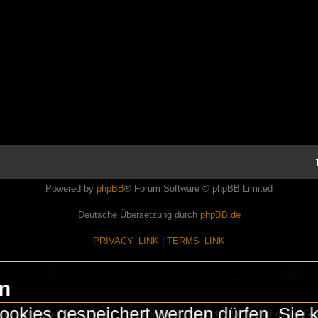
Powered by
phpBB
® Forum Software © phpBB Limited
Deutsche Übersetzung durch
phpBB.de
PRIVACY_LINK
|
TERMS_LINK
en
okies gespeichert werden dürfen. Sie 
Lasershowtechnik. Wir sind nicht kommerziell und die Banner auf dieser Seit