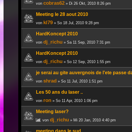
cobras62
von
» Di 26 Okt, 2010 8:26 pm
Meeting le 28 aout 2010
kl79
von
» So 18 Jul, 2010 9:28 pm
HardKoncept 2010
dj_richu
von
» Sa 11 Sep, 2010 7:31 pm
HardKoncept 2010
dj_richu
von
» So 12 Sep, 2010 1:55 pm
je serai au gite auvergnois de l'ete passe
shrad
von
» So 11 Jul, 2010 1:51 pm
Les 50 ans du laser ..
ron
von
» So 11 Apr, 2010 1:06 pm
Meeting laser?
dj_richu
von
» Mi 20 Jan, 2010 4:40 pm
meeting dans le sud