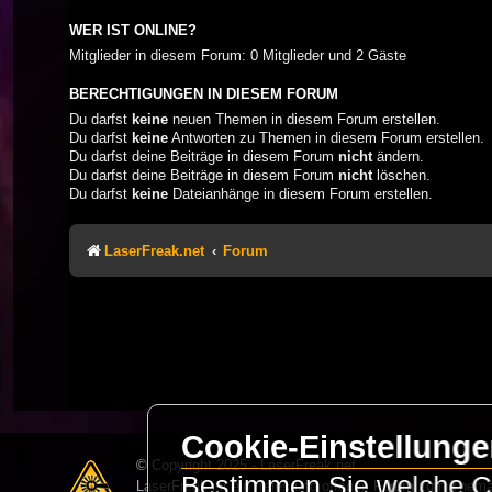
WER IST ONLINE?
Mitglieder in diesem Forum: 0 Mitglieder und 2 Gäste
BERECHTIGUNGEN IN DIESEM FORUM
Du darfst
keine
neuen Themen in diesem Forum erstellen.
Du darfst
keine
Antworten zu Themen in diesem Forum erstellen.
Du darfst deine Beiträge in diesem Forum
nicht
ändern.
Du darfst deine Beiträge in diesem Forum
nicht
löschen.
Du darfst
keine
Dateianhänge in diesem Forum erstellen.
LaserFreak.net
Forum
Cookie-Einstellung
© Copyright 2025 - LaserFreak.net
Bestimmen Sie welche Co
LaserFreak ist ein freies und offenes Forum zum Thema 