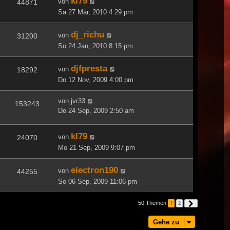
kl79
von
44871
Sa 27 Mär, 2010 4:29 pm
dj_richu
von
31200
So 24 Jan, 2010 8:15 pm
djfpresta
von
18292
Do 12 Nov, 2009 4:00 pm
von
jvr33
153243
Do 24 Sep, 2009 2:50 am
kl79
von
24070
Mo 21 Sep, 2009 9:07 pm
electron190
von
44255
So 06 Sep, 2009 11:06 pm
50 Themen
1
2
Nächste
Gehe zu