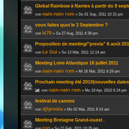
Global Rainbow à Nantes à partir du 9 sept
nain-nain rom
von
» Do 01 Sep, 2011 10:15 pm
vous faites quoi le 3 Septembre ?
kl79
von
» Sa 27 Aug, 2011 4:39 pm
Proposition de meeting/"presta" 6 août 20
Le Gui
von
» So 13 Mär, 2011 12:14 am
Meeting Loire Atlantique 16 juillet 2011
nain-nain rom
von
» Mi 16 Mär, 2011 9:29 pm
Prochain meeting été 2010(nouvelles dates,
nain-nain rom
von
» Mo 19 Apr, 2010 6:24 pm
festival de cannes
djfpresta
von
» Mo 02 Mai, 2011 8:14 am
Meeting Bretagne Grand-ouest .
ron
von
» So 27 Feb, 2011 10:25 pm