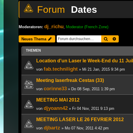
Dates
dj_richu
Moderatoren:
,
Moderator (French Zone)
Suche
Erweiter
Neues Thema
THEMEN
Location d'un Laser le Week-End du 11 Juil
fab.technilight
von
» Mi 21 Jan, 2015 9:34 pm
Meeting laserfreak Cestas (33)
corinne33
von
» Do 08 Sep, 2011 1:39 pm
MEETING MAI 2012
djyoann42
von
» Fr 04 Nov, 2011 9:13 pm
MEETING LASER LE 26 FEVRIER 2012
djbartz
von
» Mo 07 Nov, 2011 4:42 pm