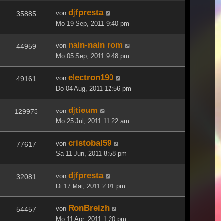
djfpresta
von
35885
Mo 19 Sep, 2011 9:40 pm
nain-nain rom
von
44959
Mo 05 Sep, 2011 9:48 pm
electron190
von
49161
Do 04 Aug, 2011 12:56 pm
djtieum
von
129973
Mo 25 Jul, 2011 11:22 am
cristobal59
von
77617
Sa 11 Jun, 2011 8:58 pm
djfpresta
von
32081
Di 17 Mai, 2011 2:01 pm
RonBreizh
von
54457
Mo 11 Apr, 2011 1:20 pm