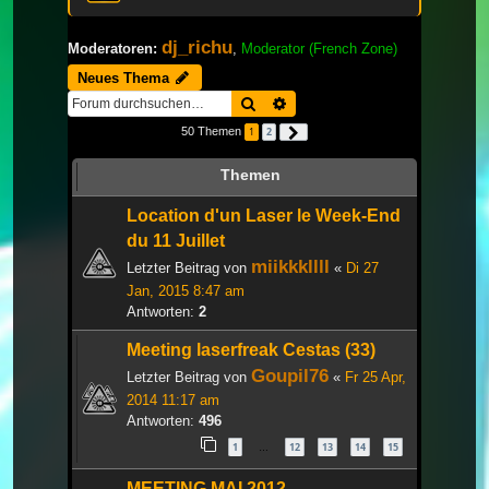
dj_richu
Moderatoren:
,
Moderator (French Zone)
Neues Thema
Suche
Erweiterte Suche
50 Themen
1
2
Nächste
Themen
Location d'un Laser le Week-End
du 11 Juillet
miikkkllll
Letzter Beitrag von
«
Di 27
Jan, 2015 8:47 am
Antworten:
2
Meeting laserfreak Cestas (33)
Goupil76
Letzter Beitrag von
«
Fr 25 Apr,
2014 11:17 am
Antworten:
496
1
12
13
14
15
…
MEETING MAI 2012