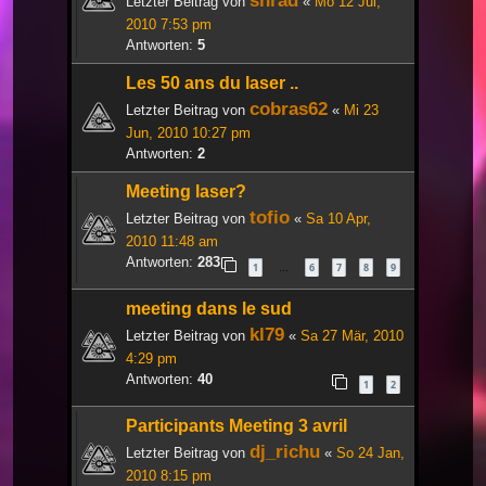
shrad
Letzter Beitrag von
«
Mo 12 Jul,
2010 7:53 pm
Antworten:
5
Les 50 ans du laser ..
cobras62
Letzter Beitrag von
«
Mi 23
Jun, 2010 10:27 pm
Antworten:
2
Meeting laser?
tofio
Letzter Beitrag von
«
Sa 10 Apr,
2010 11:48 am
Antworten:
283
1
6
7
8
9
…
meeting dans le sud
kl79
Letzter Beitrag von
«
Sa 27 Mär, 2010
4:29 pm
Antworten:
40
1
2
Participants Meeting 3 avril
dj_richu
Letzter Beitrag von
«
So 24 Jan,
2010 8:15 pm