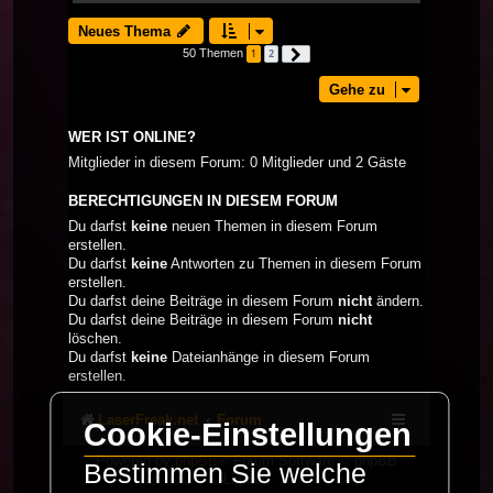
Neues Thema
50 Themen
1
2
Nächste
Gehe zu
WER IST ONLINE?
Mitglieder in diesem Forum: 0 Mitglieder und 2 Gäste
BERECHTIGUNGEN IN DIESEM FORUM
Du darfst
keine
neuen Themen in diesem Forum
erstellen.
Du darfst
keine
Antworten zu Themen in diesem Forum
erstellen.
Du darfst deine Beiträge in diesem Forum
nicht
ändern.
Du darfst deine Beiträge in diesem Forum
nicht
löschen.
Du darfst
keine
Dateianhänge in diesem Forum
erstellen.
LaserFreak.net
Forum
Cookie-Einstellungen
Powered by
phpBB
® Forum Software © phpBB
Bestimmen Sie welche
Limited