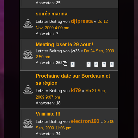
Antworten:
25
soirée marina
djfpresta
Letzter Beitrag von
«
Do 12
Nov, 2009 4:00 pm
Antworten:
7
Meeting laser le 29 aout !
Letzter Beitrag von
jvr33
«
Do 24 Sep, 2009
2:50 am
Antworten:
262
1
5
6
7
8
…
Prochaine date sur Bordeaux et
sa région
kl79
Letzter Beitrag von
«
Mo 21 Sep,
2009 9:07 pm
Antworten:
18
Viiiiiiiiite !!!
electron190
Letzter Beitrag von
«
So 06
Sep, 2009 11:06 pm
Antworten:
34