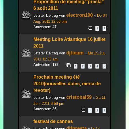
Proposition de meeting/"presta"
6 août 2011
electron190
Letzter Beitrag von
«
Do 04
Aug, 2011 12:56 pm
Antworten:
47
1
2
Meeting Loire Atlantique 16 juillet
2011
djtieum
Letzter Beitrag von
«
Mo 25 Jul,
2011 11:22 am
Antworten:
172
1
2
3
4
5
Prochain meeting été
2010(nouvelles dates, merci de
revoter)
cristobal59
Letzter Beitrag von
«
Sa 11
Jun, 2011 8:58 pm
Antworten:
85
1
2
3
festival de cannes
djfpresta
Letzter Beitrag von
«
Di 17