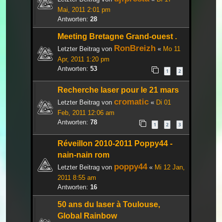
Mai, 2011 2:01 pm
Antworten:
28
Meeting Bretagne Grand-ouest .
RonBreizh
Letzter Beitrag von
«
Mo 11
Apr, 2011 1:20 pm
Antworten:
53
1
2
Recherche laser pour le 21 mars
cromatic
Letzter Beitrag von
«
Di 01
Feb, 2011 12:06 am
Antworten:
78
1
2
3
Réveillon 2010-2011 Poppy44 -
nain-nain rom
poppy44
Letzter Beitrag von
«
Mi 12 Jan,
2011 8:55 am
Antworten:
16
50 ans du laser à Toulouse,
Global Rainbow