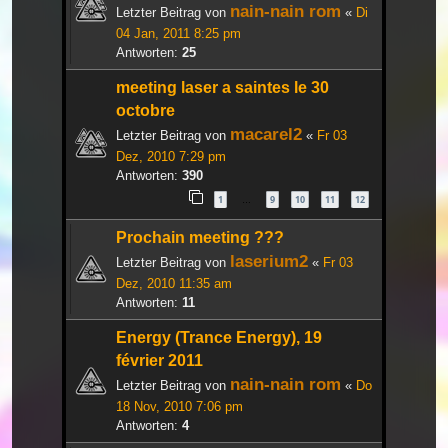
nain-nain rom
Letzter Beitrag von
«
Di
04 Jan, 2011 8:25 pm
Antworten:
25
meeting laser a saintes le 30
octobre
macarel2
Letzter Beitrag von
«
Fr 03
Dez, 2010 7:29 pm
Antworten:
390
1
9
10
11
12
…
Prochain meeting ???
laserium2
Letzter Beitrag von
«
Fr 03
Dez, 2010 11:35 am
Antworten:
11
Energy (Trance Energy), 19
février 2011
nain-nain rom
Letzter Beitrag von
«
Do
18 Nov, 2010 7:06 pm
Antworten:
4