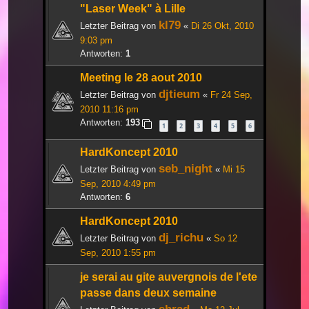
"Laser Week" à Lille
kl79
Letzter Beitrag von
«
Di 26 Okt, 2010
9:03 pm
Antworten:
1
Meeting le 28 aout 2010
djtieum
Letzter Beitrag von
«
Fr 24 Sep,
2010 11:16 pm
Antworten:
193
1
2
3
4
5
6
HardKoncept 2010
seb_night
Letzter Beitrag von
«
Mi 15
Sep, 2010 4:49 pm
Antworten:
6
HardKoncept 2010
dj_richu
Letzter Beitrag von
«
So 12
Sep, 2010 1:55 pm
je serai au gite auvergnois de l'ete
passe dans deux semaine