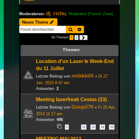
dj_richu
Moderatoren:
,
Moderator (French Zone)
Neues Thema
Suche
Erweiterte Suche
50 Themen
1
2
Nächste
Themen
Location d'un Laser le Week-End
du 11 Juillet
miikkkllll
Letzter Beitrag von
«
Di 27
Jan, 2015 8:47 am
Antworten:
2
Meeting laserfreak Cestas (33)
Goupil76
Letzter Beitrag von
«
Fr 25 Apr,
2014 11:17 am
Antworten:
496
1
12
13
14
15
…
MEETING MAI 2012