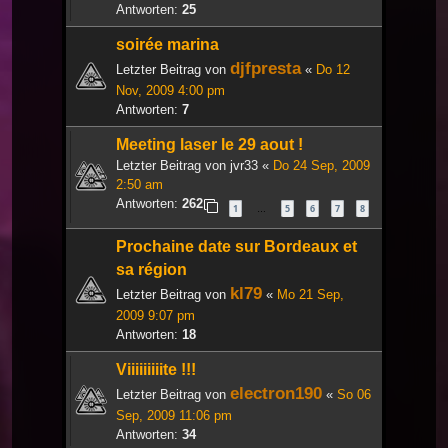
Antworten:
25
soirée marina
djfpresta
Letzter Beitrag von
«
Do 12
Nov, 2009 4:00 pm
Antworten:
7
Meeting laser le 29 aout !
Letzter Beitrag von
jvr33
«
Do 24 Sep, 2009
2:50 am
Antworten:
262
1
5
6
7
8
…
Prochaine date sur Bordeaux et
sa région
kl79
Letzter Beitrag von
«
Mo 21 Sep,
2009 9:07 pm
Antworten:
18
Viiiiiiiiite !!!
electron190
Letzter Beitrag von
«
So 06
Sep, 2009 11:06 pm
Antworten:
34