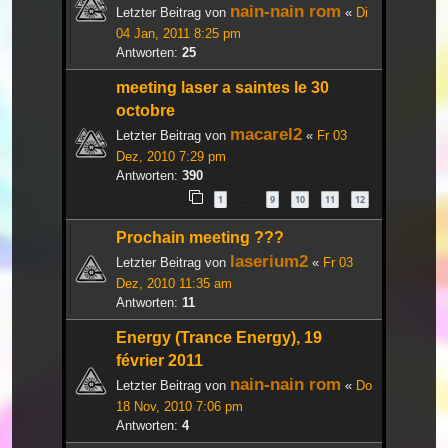
nain-nain rom
Letzter Beitrag von
«
Di
04 Jan, 2011 8:25 pm
Antworten:
25
meeting laser a saintes le 30
octobre
macarel2
Letzter Beitrag von
«
Fr 03
Dez, 2010 7:29 pm
Antworten:
390
1
9
10
11
12
…
Prochain meeting ???
laserium2
Letzter Beitrag von
«
Fr 03
Dez, 2010 11:35 am
Antworten:
11
Energy (Trance Energy), 19
février 2011
nain-nain rom
Letzter Beitrag von
«
Do
18 Nov, 2010 7:06 pm
Antworten:
4