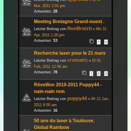
Mai, 2011 2:01 pm
Antworten:
28
Meeting Bretagne Grand-ouest .
RonBreizh
Letzter Beitrag von
«
Mo 11
Apr, 2011 1:20 pm
Antworten:
53
1
2
Recherche laser pour le 21 mars
cromatic
Letzter Beitrag von
«
Di 01
Feb, 2011 12:06 am
Antworten:
78
1
2
3
Réveillon 2010-2011 Poppy44 -
nain-nain rom
poppy44
Letzter Beitrag von
«
Mi 12 Jan,
2011 8:55 am
Antworten:
16
50 ans du laser à Toulouse,
Global Rainbow