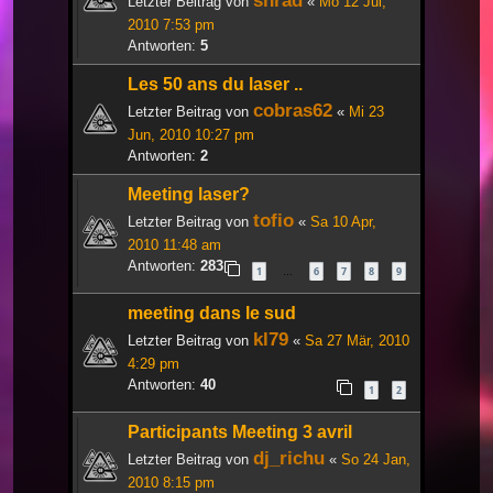
shrad
Letzter Beitrag von
«
Mo 12 Jul,
2010 7:53 pm
Antworten:
5
Les 50 ans du laser ..
cobras62
Letzter Beitrag von
«
Mi 23
Jun, 2010 10:27 pm
Antworten:
2
Meeting laser?
tofio
Letzter Beitrag von
«
Sa 10 Apr,
2010 11:48 am
Antworten:
283
1
6
7
8
9
…
meeting dans le sud
kl79
Letzter Beitrag von
«
Sa 27 Mär, 2010
4:29 pm
Antworten:
40
1
2
Participants Meeting 3 avril
dj_richu
Letzter Beitrag von
«
So 24 Jan,
2010 8:15 pm