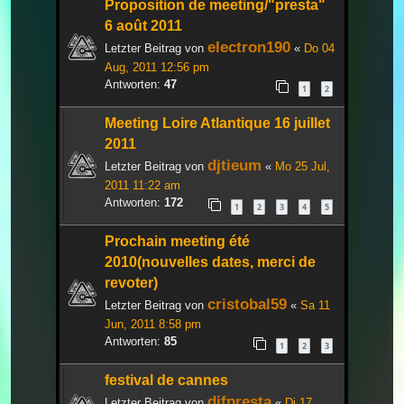
Proposition de meeting/"presta"
6 août 2011
electron190
Letzter Beitrag von
«
Do 04
Aug, 2011 12:56 pm
Antworten:
47
1
2
Meeting Loire Atlantique 16 juillet
2011
djtieum
Letzter Beitrag von
«
Mo 25 Jul,
2011 11:22 am
Antworten:
172
1
2
3
4
5
Prochain meeting été
2010(nouvelles dates, merci de
revoter)
cristobal59
Letzter Beitrag von
«
Sa 11
Jun, 2011 8:58 pm
Antworten:
85
1
2
3
festival de cannes
djfpresta
Letzter Beitrag von
«
Di 17