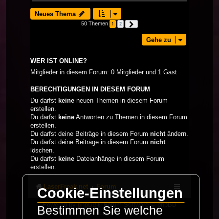
Neues Thema
50 Themen
1
2
Nächste
Gehe zu
WER IST ONLINE?
Mitglieder in diesem Forum: 0 Mitglieder und 1 Gast
BERECHTIGUNGEN IN DIESEM FORUM
Du darfst
keine
neuen Themen in diesem Forum
erstellen.
Du darfst
keine
Antworten zu Themen in diesem Forum
erstellen.
Du darfst deine Beiträge in diesem Forum
nicht
ändern.
Du darfst deine Beiträge in diesem Forum
nicht
löschen.
Du darfst
keine
Dateianhänge in diesem Forum
erstellen.
LaserFreak.net
Forum
Cookie-Einstellungen
Powered by
phpBB
® Forum Software © phpBB
Bestimmen Sie welche
Limited