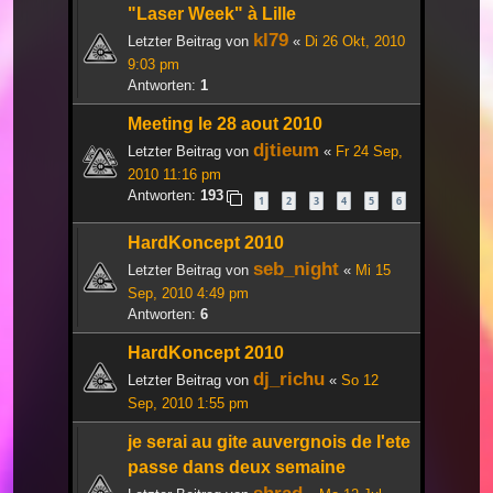
"Laser Week" à Lille
kl79
Letzter Beitrag von
«
Di 26 Okt, 2010
9:03 pm
Antworten:
1
Meeting le 28 aout 2010
djtieum
Letzter Beitrag von
«
Fr 24 Sep,
2010 11:16 pm
Antworten:
193
1
2
3
4
5
6
HardKoncept 2010
seb_night
Letzter Beitrag von
«
Mi 15
Sep, 2010 4:49 pm
Antworten:
6
HardKoncept 2010
dj_richu
Letzter Beitrag von
«
So 12
Sep, 2010 1:55 pm
je serai au gite auvergnois de l'ete
passe dans deux semaine