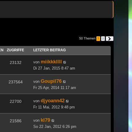
50 Themen
1
2
Nächste
EN
ZUGRIFFE
LETZTER BEITRAG
miikkkllll
von
23132
Di 27 Jan, 2015 8:47 am
Goupil76
von
237564
Fr 25 Apr, 2014 11:17 am
djyoann42
von
22700
Fr 11 Mai, 2012 9:48 pm
kl79
von
21586
So 22 Jan, 2012 6:26 pm