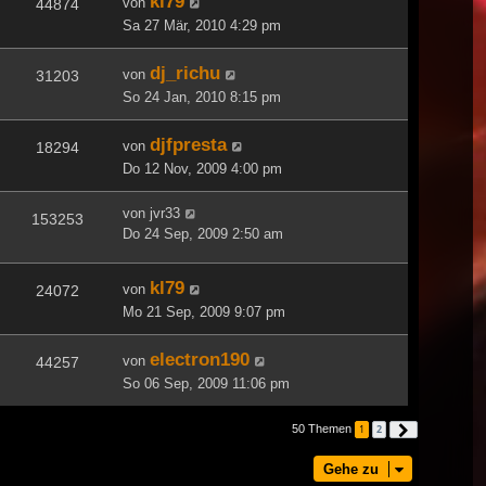
kl79
von
44874
Sa 27 Mär, 2010 4:29 pm
dj_richu
von
31203
So 24 Jan, 2010 8:15 pm
djfpresta
von
18294
Do 12 Nov, 2009 4:00 pm
von
jvr33
153253
Do 24 Sep, 2009 2:50 am
kl79
von
24072
Mo 21 Sep, 2009 9:07 pm
electron190
von
44257
So 06 Sep, 2009 11:06 pm
50 Themen
1
2
Nächste
Gehe zu