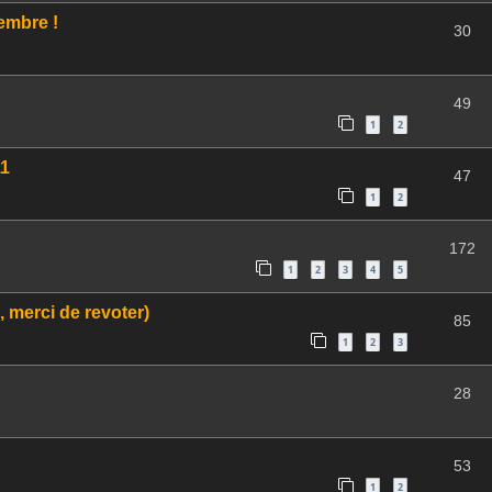
embre !
30
49
1
2
11
47
1
2
172
1
2
3
4
5
 merci de revoter)
85
1
2
3
28
53
1
2