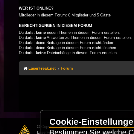
WER IST ONLINE?
Mitglieder in diesem Forum: 0 Mitglieder und 5 Gäste
BERECHTIGUNGEN IN DIESEM FORUM
Du darfst
keine
neuen Themen in diesem Forum erstellen.
Du darfst
keine
Antworten zu Themen in diesem Forum erstellen.
Du darfst deine Beiträge in diesem Forum
nicht
ändern.
Du darfst deine Beiträge in diesem Forum
nicht
löschen.
Du darfst
keine
Dateianhänge in diesem Forum erstellen.
LaserFreak.net
Forum
Cookie-Einstellung
© Copyright 2025 - LaserFreak.net
Bestimmen Sie welche Co
LaserFreak ist ein freies und offenes Forum zum Thema 