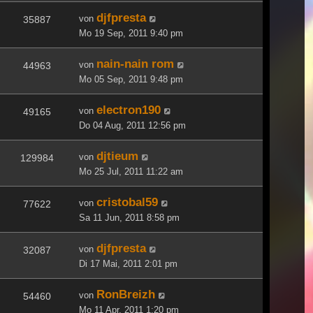
djfpresta
von
35887
Mo 19 Sep, 2011 9:40 pm
nain-nain rom
von
44963
Mo 05 Sep, 2011 9:48 pm
electron190
von
49165
Do 04 Aug, 2011 12:56 pm
djtieum
von
129984
Mo 25 Jul, 2011 11:22 am
cristobal59
von
77622
Sa 11 Jun, 2011 8:58 pm
djfpresta
von
32087
Di 17 Mai, 2011 2:01 pm
RonBreizh
von
54460
Mo 11 Apr, 2011 1:20 pm