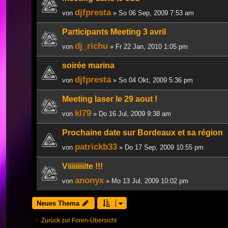
djfpresta
von
» So 06 Sep, 2009 7:53 am
Participants Meeting 3 avril
dj_richu
von
» Fr 22 Jan, 2010 1:05 pm
soirée marina
djfpresta
von
» So 04 Okt, 2009 5:36 pm
Meeting laser le 29 aout !
kl79
von
» Do 16 Jul, 2009 9:38 am
Prochaine date sur Bordeaux et sa région
patrickb33
von
» Do 17 Sep, 2009 10:55 pm
Viiiiiiiiite !!!
anonyx
von
» Mo 13 Jul, 2009 10:02 pm
Neues Thema
Zurück zur Foren-Übersicht