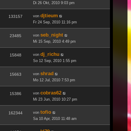
Di 26 Okt, 2010 9:03 pm
djtieum
von
133157
Fr 24 Sep, 2010 11:16 pm
seb_night
von
23485
Mi 15 Sep, 2010 4:49 pm
dj_richu
von
15848
So 12 Sep, 2010 1:55 pm
shrad
von
15663
Mo 12 Jul, 2010 7:53 pm
cobras62
von
15386
Mi 23 Jun, 2010 10:27 pm
tofio
von
162344
Sa 10 Apr, 2010 11:48 am