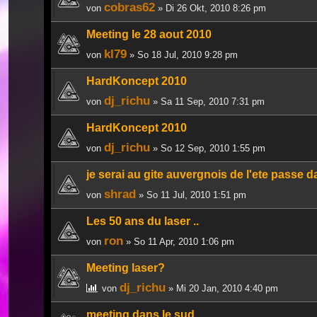
cobras62
von
» Di 26 Okt, 2010 8:26 pm
Meeting le 28 aout 2010
kl79
von
» So 18 Jul, 2010 9:28 pm
HardKoncept 2010
dj_richu
von
» Sa 11 Sep, 2010 7:31 pm
HardKoncept 2010
dj_richu
von
» So 12 Sep, 2010 1:55 pm
je serai au gite auvergnois de l'ete passe
shrad
von
» So 11 Jul, 2010 1:51 pm
Les 50 ans du laser ..
ron
von
» So 11 Apr, 2010 1:06 pm
Meeting laser?
dj_richu
von
» Mi 20 Jan, 2010 4:40 pm
meeting dans le sud