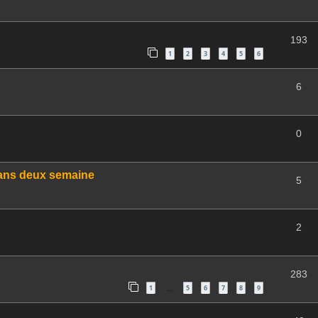
193
1
2
3
4
5
6
6
0
 dans deux semaine
5
2
283
1
5
6
7
8
9
…