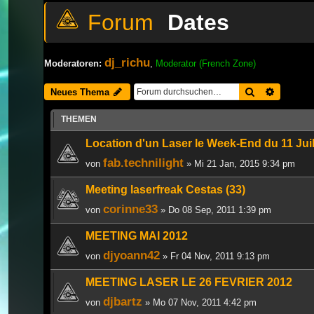
Dates
dj_richu
Moderatoren:
,
Moderator (French Zone)
Suche
Erweiter
Neues Thema
THEMEN
Location d'un Laser le Week-End du 11 Juil
fab.technilight
von
» Mi 21 Jan, 2015 9:34 pm
Meeting laserfreak Cestas (33)
corinne33
von
» Do 08 Sep, 2011 1:39 pm
MEETING MAI 2012
djyoann42
von
» Fr 04 Nov, 2011 9:13 pm
MEETING LASER LE 26 FEVRIER 2012
djbartz
von
» Mo 07 Nov, 2011 4:42 pm