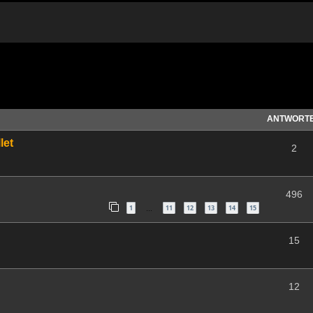
te Suche
ANTWORT
let
2
496
1
11
12
13
14
15
…
15
12