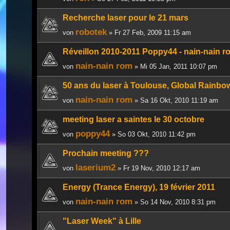
Recherche laser pour le 21 mars
robotek
von
» Fr 27 Feb, 2009 11:15 am
Réveillon 2010-2011 Poppy44 - nain-nain r
nain-nain rom
von
» Mi 05 Jan, 2011 10:07 pm
50 ans du laser à Toulouse, Global Rainbo
nain-nain rom
von
» Sa 16 Okt, 2010 11:19 am
meeting laser a saintes le 30 octobre
poppy44
von
» So 03 Okt, 2010 11:42 pm
Prochain meeting ???
laserium2
von
» Fr 19 Nov, 2010 12:17 am
Energy (Trance Energy), 19 février 2011
nain-nain rom
von
» So 14 Nov, 2010 8:31 pm
"Laser Week" à Lille