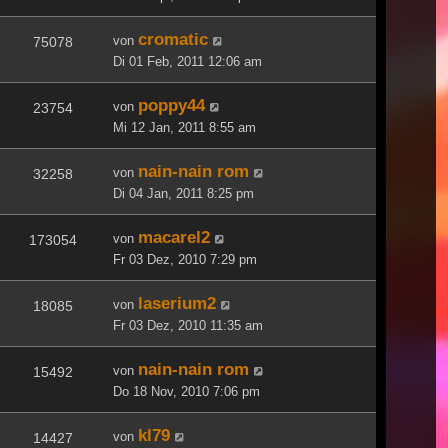
cromatic
von
75078
Di 01 Feb, 2011 12:06 am
poppy44
von
23754
Mi 12 Jan, 2011 8:55 am
nain-nain rom
von
32258
Di 04 Jan, 2011 8:25 pm
macarel2
von
173054
Fr 03 Dez, 2010 7:29 pm
laserium2
von
18085
Fr 03 Dez, 2010 11:35 am
nain-nain rom
von
15492
Do 18 Nov, 2010 7:06 pm
kl79
von
14427