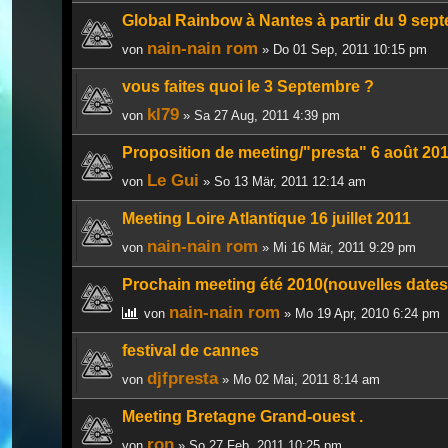
Global Rainbow à Nantes à partir du 9 sept
nain-nain rom
von
» Do 01 Sep, 2011 10:15 pm
vous faites quoi le 3 Septembre ?
kl79
von
» Sa 27 Aug, 2011 4:39 pm
Proposition de meeting/"presta" 6 août 20
Le Gui
von
» So 13 Mär, 2011 12:14 am
Meeting Loire Atlantique 16 juillet 2011
nain-nain rom
von
» Mi 16 Mär, 2011 9:29 pm
Prochain meeting été 2010(nouvelles dates,
nain-nain rom
von
» Mo 19 Apr, 2010 6:24 pm
festival de cannes
djfpresta
von
» Mo 02 Mai, 2011 8:14 am
Meeting Bretagne Grand-ouest .
ron
von
» So 27 Feb, 2011 10:25 pm