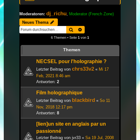
dj_richu
Moderatoren:
,
Moderator (French Zone)
Neues Thema
Suche
Erweiterte Suche
6 Themen • Seite
1
von
1
Themen
NECSEL pour l'holographie ?
chrs33v2
Letzter Beitrag von
«
Mi 17
Feb, 2021 8:46 am
Antworten:
2
Film holographique
blackbird
Letzter Beitrag von
«
So 11
Nov, 2018 12:17 pm
Antworten:
8
[lien]un site en anglais par un
passionné
Letzter Beitrag von
jvr33
«
Sa 19 Jul, 2008