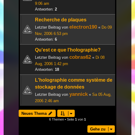
9:06 am
Antworten:
2
Recherche de plaques
electron190
Letzter Beitrag von
«
Do 09
Nov, 2006 6:53 pm
Antworten:
6
Qu'est ce que l'holographie?
cobras62
Letzter Beitrag von
«
Di 08
Aug, 2006 1:42 pm
Antworten:
18
L'holographie comme système de
stockage de données
yannick
Letzter Beitrag von
«
Sa 05 Aug,
2006 2:46 am
Neues Thema
6 Themen • Seite
1
von
1
Gehe zu