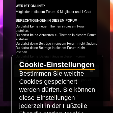
WER IST ONLINE?
Mitglieder in diesem Forum: 0 Mitglieder und 1 Gast
BERECHTIGUNGEN IN DIESEM FORUM
Du darfst
keine
neuen Themen in diesem Forum
erstellen.
Du darfst
keine
Antworten zu Themen in diesem Forum
erstellen.
Du darfst deine Beiträge in diesem Forum
nicht
ändern.
Du darfst deine Beiträge in diesem Forum
nicht
löschen.
Du darfst
keine
Dateianhänge in diesem Forum
erstellen.
Cookie-Einstellungen
LaserFreak.net
Forum
Bestimmen Sie welche
Powered by
phpBB
® Forum Software © phpBB
Cookies gespeichert
Limited
werden dürfen. Sie können
Deutsche Übersetzung durch
phpBB.de
PRIVACY_LINK
|
TERMS_LINK
diese Einstellungen
jederzeit in der Fußzeile