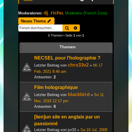
dj_richu
Moderatoren:
,
Moderator (French Zone)
Neues Thema
Suche
Erweiterte Suche
6 Themen • Seite
1
von
1
Themen
NECSEL pour l'holographie ?
chrs33v2
Letzter Beitrag von
«
Mi 17
Feb, 2021 8:46 am
Antworten:
2
Film holographique
blackbird
Letzter Beitrag von
«
So 11
Nov, 2018 12:17 pm
Antworten:
8
[lien]un site en anglais par un
passionné
Letzter Beitrag von
jvr33
«
Sa 19 Jul, 2008