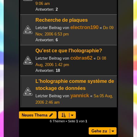
9:06 am
Antworten:
2
Recherche de plaques
electron190
Letzter Beitrag von
«
Do 09
Nov, 2006 6:53 pm
Antworten:
6
Qu'est ce que l'holographie?
cobras62
Letzter Beitrag von
«
Di 08
Aug, 2006 1:42 pm
Antworten:
18
L'holographie comme système de
stockage de données
yannick
Letzter Beitrag von
«
Sa 05 Aug,
2006 2:46 am
Neues Thema
6 Themen • Seite
1
von
1
Gehe zu