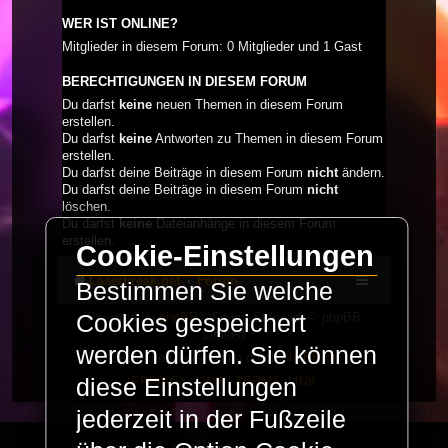
WER IST ONLINE?
Mitglieder in diesem Forum: 0 Mitglieder und 1 Gast
BERECHTIGUNGEN IN DIESEM FORUM
Du darfst
keine
neuen Themen in diesem Forum
erstellen.
Du darfst
keine
Antworten zu Themen in diesem Forum
erstellen.
Du darfst deine Beiträge in diesem Forum
nicht
ändern.
Du darfst deine Beiträge in diesem Forum
nicht
löschen.
Du darfst
keine
Dateianhänge in diesem Forum
erstellen.
Cookie-Einstellungen
LaserFreak.net
Forum
Bestimmen Sie welche
Powered by
phpBB
® Forum Software © phpBB
Cookies gespeichert
Limited
werden dürfen. Sie können
Deutsche Übersetzung durch
phpBB.de
PRIVACY_LINK
|
TERMS_LINK
diese Einstellungen
jederzeit in der Fußzeile