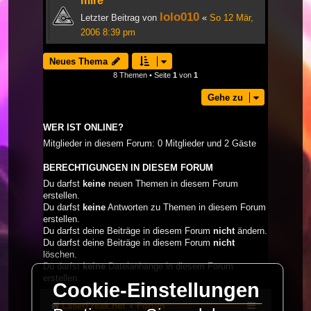
mire
lolo010
Letzter Beitrag von
«
So 12 Mär,
2006 8:39 pm
Neues Thema
8 Themen • Seite
1
von
1
Gehe zu
WER IST ONLINE?
Mitglieder in diesem Forum: 0 Mitglieder und 2 Gäste
BERECHTIGUNGEN IN DIESEM FORUM
Du darfst
keine
neuen Themen in diesem Forum
erstellen.
Du darfst
keine
Antworten zu Themen in diesem Forum
erstellen.
Du darfst deine Beiträge in diesem Forum
nicht
ändern.
Du darfst deine Beiträge in diesem Forum
nicht
löschen.
Du darfst
keine
Dateianhänge in diesem Forum
erstellen.
Cookie-Einstellungen
LaserFreak.net
Forum