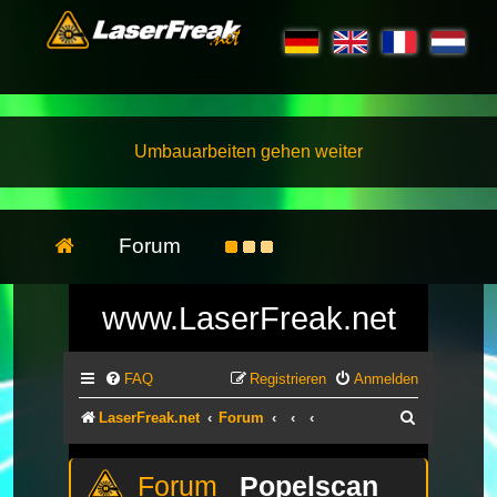
Umbauarbeiten gehen weiter
Forum
www.LaserFreak.net
FAQ
Registrieren
Anmelden
Suche
LaserFreak.net
Forum
Popelscan