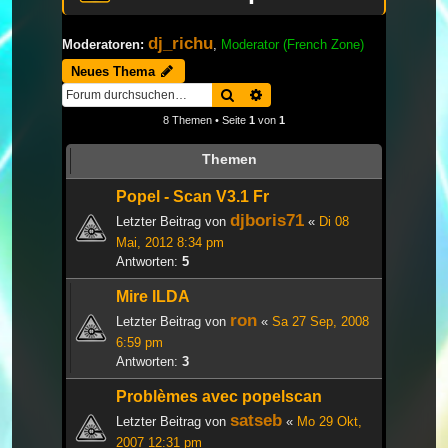
dj_richu
Moderatoren:
,
Moderator (French Zone)
Neues Thema
Suche
Erweiterte Suche
8 Themen • Seite
1
von
1
Themen
Popel - Scan V3.1 Fr
djboris71
Letzter Beitrag von
«
Di 08
Mai, 2012 8:34 pm
Antworten:
5
Mire ILDA
ron
Letzter Beitrag von
«
Sa 27 Sep, 2008
6:59 pm
Antworten:
3
Problèmes avec popelscan
satseb
Letzter Beitrag von
«
Mo 29 Okt,
2007 12:31 pm