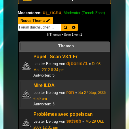
dj_richu
Moderatoren:
,
Moderator (French Zone)
Neues Thema
Suche
Erweiterte Suche
8 Themen • Seite
1
von
1
Themen
Popel - Scan V3.1 Fr
djboris71
Letzter Beitrag von
«
Di 08
Mai, 2012 8:34 pm
Antworten:
5
Mire ILDA
ron
Letzter Beitrag von
«
Sa 27 Sep, 2008
6:59 pm
Antworten:
3
Problèmes avec popelscan
satseb
Letzter Beitrag von
«
Mo 29 Okt,
2007 12:31 pm