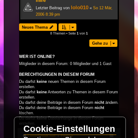
mire
lolo010
Letzter Beitrag von
«
So 12 Mär,
2006 8:39 pm
Neues Thema
8 Themen • Seite
1
von
1
Gehe zu
WER IST ONLINE?
Mitglieder in diesem Forum: 0 Mitglieder und 1 Gast
BERECHTIGUNGEN IN DIESEM FORUM
Du darfst
keine
neuen Themen in diesem Forum
erstellen.
Du darfst
keine
Antworten zu Themen in diesem Forum
erstellen.
Du darfst deine Beiträge in diesem Forum
nicht
ändern.
Du darfst deine Beiträge in diesem Forum
nicht
löschen.
Du darfst
keine
Dateianhänge in diesem Forum
erstellen.
Cookie-Einstellungen
LaserFreak.net
Forum