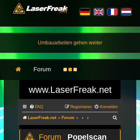
Umbauarbeiten gehen weiter
Forum
www.LaserFreak.net
FAQ
Registrieren
Anmelden
Suche
LaserFreak.net
Forum
Popelscan