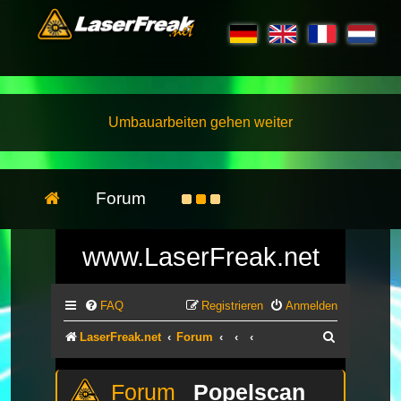
Umbauarbeiten gehen weiter
Forum
www.LaserFreak.net
FAQ
Registrieren
Anmelden
Suche
LaserFreak.net
Forum
Popelscan