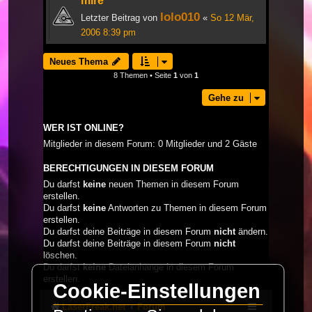
mire
lolo010
Letzter Beitrag von
«
So 12 Mär,
2006 8:39 pm
Neues Thema
8 Themen • Seite
1
von
1
Gehe zu
WER IST ONLINE?
Mitglieder in diesem Forum: 0 Mitglieder und 2 Gäste
BERECHTIGUNGEN IN DIESEM FORUM
Du darfst
keine
neuen Themen in diesem Forum
erstellen.
Du darfst
keine
Antworten zu Themen in diesem Forum
erstellen.
Du darfst deine Beiträge in diesem Forum
nicht
ändern.
Du darfst deine Beiträge in diesem Forum
nicht
löschen.
Du darfst
keine
Dateianhänge in diesem Forum
erstellen.
Cookie-Einstellungen
LaserFreak.net
Forum