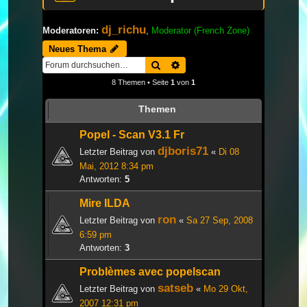
dj_richu
Moderatoren:
,
Moderator (French Zone)
Neues Thema
Suche
Erweiterte Suche
8 Themen • Seite
1
von
1
Themen
Popel - Scan V3.1 Fr
djboris71
Letzter Beitrag von
«
Di 08
Mai, 2012 8:34 pm
Antworten:
5
Mire ILDA
ron
Letzter Beitrag von
«
Sa 27 Sep, 2008
6:59 pm
Antworten:
3
Problèmes avec popelscan
satseb
Letzter Beitrag von
«
Mo 29 Okt,
2007 12:31 pm