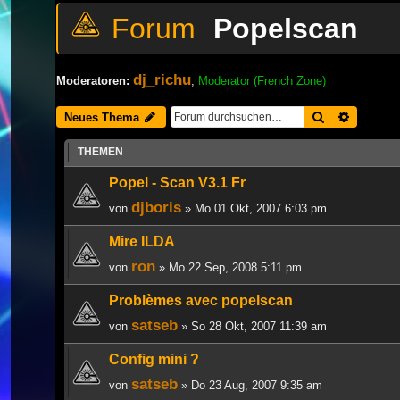
Popelscan
dj_richu
Moderatoren:
,
Moderator (French Zone)
Suche
Erweiter
Neues Thema
THEMEN
Popel - Scan V3.1 Fr
djboris
von
» Mo 01 Okt, 2007 6:03 pm
Mire ILDA
ron
von
» Mo 22 Sep, 2008 5:11 pm
Problèmes avec popelscan
satseb
von
» So 28 Okt, 2007 11:39 am
Config mini ?
satseb
von
» Do 23 Aug, 2007 9:35 am