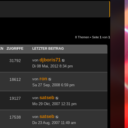
8 Themen • Seite
1
von
1
EN
ZUGRIFFE
LETZTER BEITRAG
djboris71
von
31792
Di 08 Mai, 2012 8:34 pm
ron
von
18612
Sa 27 Sep, 2008 6:59 pm
satseb
von
19127
Mo 29 Okt, 2007 12:31 pm
satseb
von
17538
Do 23 Aug, 2007 11:49 am