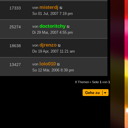
misterdj
von
17333
So 01 Jul, 2007 7:19 pm
doctoritchy
von
25274
Di 29 Mai, 2007 4:55 pm
djrenzo
von
18638
Do 19 Apr, 2007 11:21 am
lolo010
von
13427
So 12 Mär, 2006 8:39 pm
8 Themen • Seite
1
von
1
Gehe zu