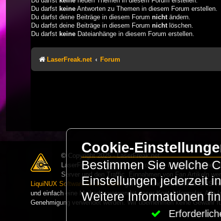
Du darfst
keine
neuen Themen in diesem Forum erstellen.
Du darfst
keine
Antworten zu Themen in diesem Forum erstellen.
Du darfst deine Beiträge in diesem Forum
nicht
ändern.
Du darfst deine Beiträge in diesem Forum
nicht
löschen.
Du darfst
keine
Dateianhänge in diesem Forum erstellen.
LaserFreak.net
Forum
Cookie-Einstellung
© Copyright 2025 - LaserFreak.net
Bestimmen Sie welche Co
LaserFreak ist ein freies und offenes Forum zum Thema 
Server und den Traffic. Einnahmen von Fan Artikeln we
Einstellungen jederzeit 
LiquiNUX Software GmbH Berlin
gehostet und betreut. Als CMS v
und einfach eine Mail oder verwendet unser Kontaktformular. Alle I
Weitere Informationen fi
Genehmigung verwendet werden. Wir übernehmen keine Gewähr für 
Erforderli