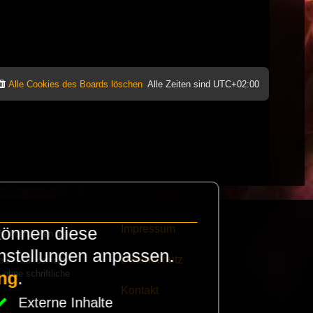
Alle Cookies des Boards löschen
Alle Zeiten sind
UTC+02:00
Impressum
können diese
e finanzieren die
instellungen anpassen.
Datenschutz
eak habt schickt
 ohne schriftliche
ng
.
Kontakt
Externe Inhalte