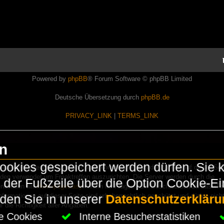
Powered by
phpBB
® Forum Software © phpBB Limited
Deutsche Übersetzung durch
phpBB.de
PRIVACY_LINK
|
TERMS_LINK
en
okies gespeichert werden dürfen. Sie 
Lasershowtechnik. Wir sind nicht kommerziell und die Banner auf dieser Seit
rden verwendet um Freaktreffen auszurichten. Die Server werden durch die
in der Fußzeile über die Option Cookie-E
erwenden wir
HomepageEasy
. Wenn Ihr Fragen oder Beschwerden zu LaserFr
nformationen auf dieser Seite sind urheberrechtlich geschützt und dürfen nicht
nden Sie in unserer
Datenschutzerkläru
die Richtigkeit aller Angaben.
che Cookies
Interne Besucherstatistiken